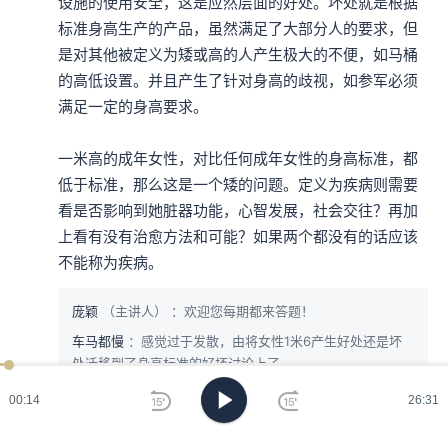
设施的使用安全，这是应然层面的好处。坏处就是根据
标准身高生产的产品，虽然满足了大部分人的要求，但
是对其他被定义为矮或高的人产生极大的不便，如马桶
的高低设置。并且产生了针对身高的歧视，如参军必须
满足一定的身高要求。

一米高的成年女性，对比任何成年女性的身高标准，都
低于标准，那么这是一个矮的问题。定义为疾病则需要
看是否影响到她脏器功能，心智发展，社会交往？再加
上看有没有治愈方法和可能？如果两个都没有的话应该
不能称为疾病。
庞颖
（主讲人）
：欢迎您每期都来答题！
车马都慢
：感觉过于发散，由将女性1米6产生好处还是坏
处迁移到了身高标准的好坏讨论上了
展开 3 条评论
00:15
26:31