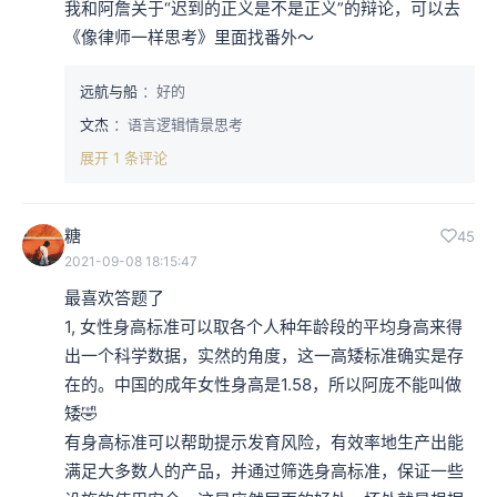
我和阿詹关于“迟到的正义是不是正义”的辩论，可以去
《像律师一样思考》里面找番外～
远航与船
：好的
文杰
：语言逻辑情景思考
展开 1 条评论
糖
45
2021-09-08 18:15:47
最喜欢答题了 

1, 女性身高标准可以取各个人种年龄段的平均身高来得
出一个科学数据，实然的角度，这一高矮标准确实是存
在的。中国的成年女性身高是1.58，所以阿庞不能叫做
矮🤣

有身高标准可以帮助提示发育风险，有效率地生产出能
满足大多数人的产品，并通过筛选身高标准，保证一些