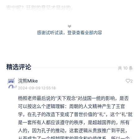
安宁呢？廷尉的意见才是对的。
这段奏议的对话，李斯的意见是从如何管制功臣诸子的角
感谢试听试读，登录查看全部内容
度出发的，而秦始皇的诏令却提到了另外一项重要的背
景，他清楚明了终结六国、一统天下究竟是怎么做到的。
根本的条件就在于“天下共苦战斗不休”，打仗打太久了，
精选评论
共 10 条
打到大家都受不了了！
浣熊Mike
2
本集编辑：小蝉
2024-09-09 12:55:18
杨照老师最后说的“天下观念”对战国一统的影响，是否
可以按这么个逻辑理解：周朝的人文精神产生了王官
学，在孔子的改造下变成了普世价值的“礼”，这个“礼”就
是一套所有人都应该遵守的秩序，是超越国界的，所有
人的，因为孔子的推动，这套逻辑从贵族推广到平民，
从而成为了一个超越国家的观念和价值体系。所以一个