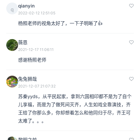
qianyin
q
2022-02-12 12:51:05
杨照老师的视角太好了，一下子明晰了👍
薇恩
2021-12-17 11:06:11
感谢杨照老师
兔兔狮哉
2021-12-07 21:07:32
苏秦yyds，从平民起家，拿到六国相印都不是为了自个
儿享福，而是为了做死间灭齐，人生如戏全靠演技，齐
王给了你那么多，你却想着怎么和他同归于尽，齐王可
太难了。。。
黎明之前