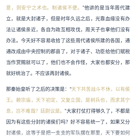
意，则安宁之术也。制诸侯不便。
”他讲的是当年周代建
立，就是大封诸子，但是时年久远之后，光靠血缘没有办
法让诸侯亲近，各自为政互相攻伐，周天子也拿他们没有
办法。今天好不容易收拾了这些周代诸侯所建的各国，通
通改成由中央控制的郡县了，对于诸子、功臣给他们赋税
当作赏赐就可以了，他们也不会作怪，大家也都安分，那
就好统治了。不应该再封诸侯。
那秦始皇听了之后的决策是：“
天下共苦战斗不休，以有侯
王。赖宗庙，天下初定，又复立国，是树兵也，而求其宁
息，岂不难哉？廷尉议是。
”大家打仗打得够久了，不都是
因为有这些分封的诸侯们吗？好不容易统一了，如果又分
封诸侯，这等于是把一支支的军队摆在那里，天下要如何