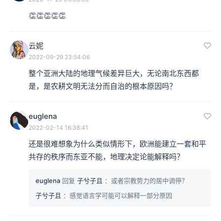
👏👏👏👏👏
云妮
2022-09-29 23:54:06
整个亚洲大陆的地理气候差异巨大，无论南北东西都
是，是农耕文明无法分而自治的根本原因吗？
euglena
2022-02-14 16:38:41
还是很难想象为什么类似情形下，欧洲能建立一套和平
共存的秩序而东亚不能，地理决定论能解释吗？
euglena
回复
子兮子且
：或者宗教势力的居中调停？
子兮子且
：感觉语言学可能可以解释一部分原因