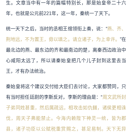
生。文章当中有一年的篇幅特别长，那是始皇帝二十六
年，也就是公元前221年，这一年，秦统一了天下。
统一天下之后，当时的丞相王绾领衔上奏，说：“
燕、齐、
荆地远，不为置王，毋以填之。请立诸子，为上幸许。
”在
最北边的燕、最东边的齐和最南边的楚，离秦西边政治中
心咸阳太远了，所以请秦始皇把几个儿子封到这里去当
王，才有办法统治。
秦始皇将这个建议交付给大臣们去讨论，大家都赞同，只
有当时担任廷尉的李斯反对，李斯的理由是：“
周文武所封
子弟同姓甚重，然后属疏远，相攻击如仇雠，诸侯更相诛
伐，周天子弗能禁止。今海内赖陛下神灵一统，皆为郡
县，诸子功臣以公赋税重赏赐之，甚足易制。天下无异