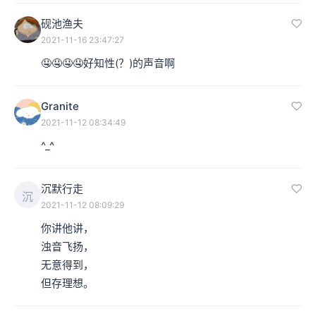
砚池渔夫
2021-11-16 23:47:27
🤤🤤🤤🤤好知性(？)的声音啊
Granite
2021-11-12 08:34:49
^_^
沉默行走
沉
2021-11-12 08:09:29
你讲他讲，

浊音飞扬，

无意得到，

但存理想。