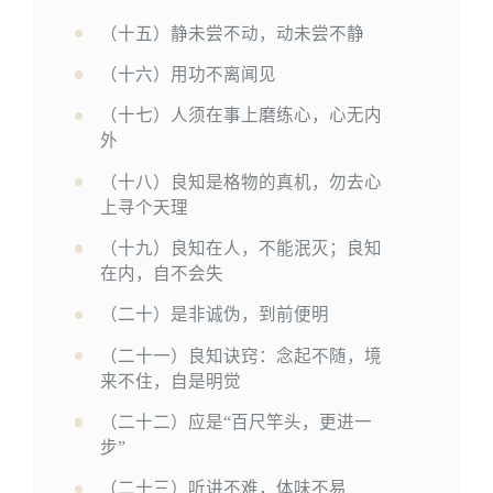
（十五）静未尝不动，动未尝不静
（十六）用功不离闻见
（十七）人须在事上磨练心，心无内
外
（十八）良知是格物的真机，勿去心
上寻个天理
（十九）良知在人，不能泯灭；良知
在内，自不会失
（二十）是非诚伪，到前便明
（二十一）良知诀窍：念起不随，境
来不住，自是明觉
（二十二）应是“百尺竿头，更进一
步”
（二十三）听讲不难，体味不易