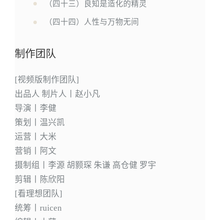
（四十三）良知是造化的精灵
（四十四）人性与万物无间
制作团队
[视频版制作团队]
出品人 制片人丨赵小凡
导演丨李健
策划丨温兴凯
运营丨大米
营销丨阿文
摄制组丨李源 胡颢琛 朱谦 高仓健 罗宇
剪辑丨陈欣阳
[看理想团队]
统筹丨ruicen