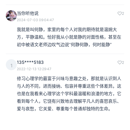
当你听他说
2
2024-07-03 09:04:47
我就是叫何静，家里的每个人对我的期待就是温婉大
方，平静温和。恰好我从小就是静的对面性格，甚至在
初中被语文老师边叹气边说“何静何静，何时能静”
135****5183
2
1
2022-12-13 12:29:47
修习心理学的最富于兴味与意趣之处，那就是认识到人
与人的不同，进而接纳、包容并尊重这些个体差异。这
也是在我看来心理学这个学科最温暖和浪漫的地方，它
看到每个人，它饶有兴致地去理解平凡人的喜怒哀乐、
爱与哀愁，它关爱、尊重每个普通却独特的生命。