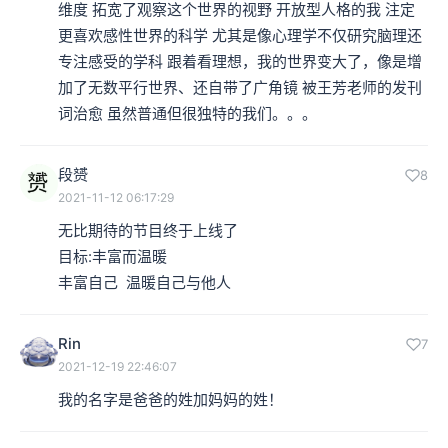
维度 拓宽了观察这个世界的视野 开放型人格的我 注定
更喜欢感性世界的科学 尤其是像心理学不仅研究脑理还
专注感受的学科 跟着看理想，我的世界变大了，像是增
加了无数平行世界、还自带了广角镜 被王芳老师的发刊
词治愈 虽然普通但很独特的我们。。。
段赟
8
2021-11-12 06:17:29
无比期待的节目终于上线了

目标:丰富而温暖

丰富自己  温暖自己与他人
Rin
7
2021-12-19 22:46:07
我的名字是爸爸的姓加妈妈的姓！