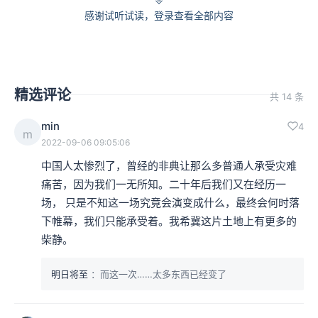
感谢试听试读，登录查看全部内容
精选评论
共 14 条
min
4
m
2022-09-06 09:05:06
中国人太惨烈了，曾经的非典让那么多普通人承受灾难
痛苦，因为我们一无所知。二十年后我们又在经历一
场， 只是不知这一场究竟会演变成什么，最终会何时落
下帷幕，我们只能承受着。我希冀这片土地上有更多的
柴静。
明日将至
：而这一次……太多东西已经变了