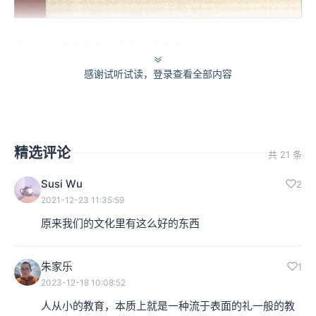
礼之本，亦是追索行为背后的精神
感谢试听试读，登录查看全部内容
在超越突破，轴心突破这件事上，孔子最重要的是提出了
对于礼之本一种思考跟追求，也就意味着孔子虽然他活在
封建制度的时期，他目睹他感受到他周遭的封建制度正在
精选评论
共 21 条
崩溃瓦解当中。那封建文化和人关系最密切的就是礼乐，
Susi Wu
2
尤其礼有好几个不一样的层次，包括人跟人之间要如何对
2021-12-23 11:35:59
应，要有礼貌，这个礼貌应该用什么样方式来表达？
原来我们的文化里有这么好的东西
另外，在你的行为上有很多的规矩，这种规矩构成了你是
朱家乐
1
不是守礼的一种日常的评断。另外还有定时的或者是应用
2023-12-18 10:08:52
特殊场合的礼仪，那人每天张开眼睛就是活在这样的礼的
人从小的教育，本质上就是一种流于表面的礼一般的教