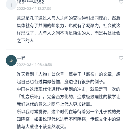
165****4352
1
2022-03-11 12:27:09
意思是孔子通过人与人之间的交往伸引出同理心，然后
集体就有了共同的想象力，也就有了凝聚力，社会就这
样形成了，人与人之间不再是陌生的人，而是共处社会
之下的人
—昇
2022-03-11 08:49:56
昨天看到「人物」公众号一篇关于「断亲」的文章，想
起自己也有过类似苦恼，身边也有很多的例子。

中国在这场现代化进程中受到的冲击，就像是再一次的
「礼崩乐坏」，完全西方化的，追求极致理性的教学让
我们这代的意义之网与上代人更加背离。

所以我时常觉得，这个时代在等待着另一个孔子式的先
知降临。如果说现代化进程不可阻挡，传统文化中的温
情与大爱也不该全然泯灭。