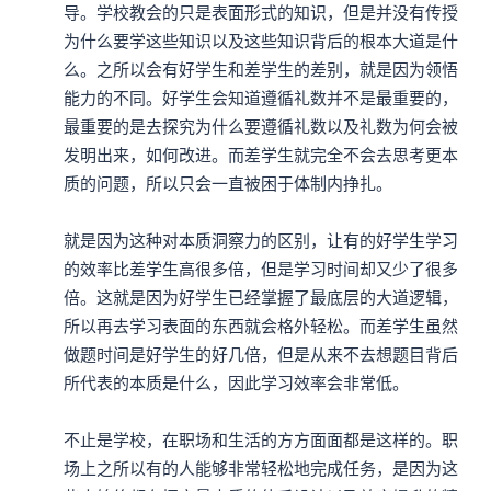
导。学校教会的只是表面形式的知识，但是并没有传授
一层一层的拘束底下。然而这样的拘束到了孔子的时代，
为什么要学这些知识以及这些知识背后的根本大道是什
就有越来越多的人质疑，当然也有更多人就离开了这种礼
么。之所以会有好学生和差学生的差别，就是因为领悟
的拘执，自己去做不一样的行为，过不同的生活。
能力的不同。好学生会知道遵循礼数并不是最重要的，
最重要的是去探究为什么要遵循礼数以及礼数为何会被
孔子一方面他希望恢复这样礼仪的秩序，让大家在人与人
发明出来，如何改进。而差学生就完全不会去思考更本
质的问题，所以只会一直被困于体制内挣扎。

之间有固定的规范。但是另外一方面，他所强调的不是拘
泥于礼外表的形式，而是强调礼之本。
就是因为这种对本质洞察力的区别，让有的好学生学习
的效率比差学生高很多倍，但是学习时间却又少了很多
第一，你在行使这些礼，不管是跟别人之间的互动，或者
倍。这就是因为好学生已经掌握了最底层的大道逻辑，
所以再去学习表面的东西就会格外轻松。而差学生虽然
是在进行礼仪，你要有内在的一面，你要诚心诚意。
做题时间是好学生的好几倍，但是从来不去想题目背后
所代表的本质是什么，因此学习效率会非常低。

本集编辑：dy
不止是学校，在职场和生活的方方面面都是这样的。职
场上之所以有的人能够非常轻松地完成任务，是因为这