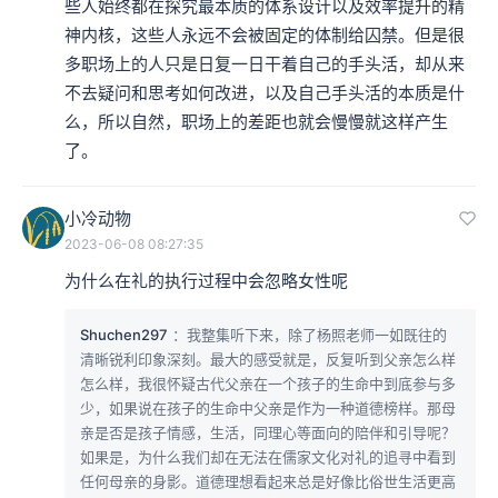
些人始终都在探究最本质的体系设计以及效率提升的精
神内核，这些人永远不会被固定的体制给囚禁。但是很
多职场上的人只是日复一日干着自己的手头活，却从来
不去疑问和思考如何改进，以及自己手头活的本质是什
么，所以自然，职场上的差距也就会慢慢就这样产生
了。
小冷动物
2023-06-08 08:27:35
为什么在礼的执行过程中会忽略女性呢
Shuchen297
：我整集听下来，除了杨照老师一如既往的
清晰锐利印象深刻。最大的感受就是，反复听到父亲怎么样
怎么样，我很怀疑古代父亲在一个孩子的生命中到底参与多
少，如果说在孩子的生命中父亲是作为一种道德榜样。那母
亲是否是孩子情感，生活，同理心等面向的陪伴和引导呢？
如果是，为什么我们却在无法在儒家文化对礼的追寻中看到
任何母亲的身影。道德理想看起来总是好像比俗世生活更高