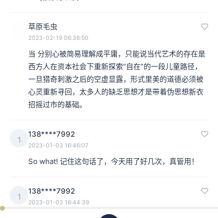
草原毛虫
2023-02-19 06:36:50
当 分别心被简易理解成平庸，只能说当代艺术的存在是
西方人在资本社会下重新探索“自在”的一段儿童路径，
一旦猎奇刺激之后的空虚显露，形式里美的道德必须被
心灵重新寻回，太多人的缺乏思想才是带着伪思想新衣
招摇过市的基础。
138****7992
1
2023-01-03 16:46:07
So what! 记住这句话了，今天用了好几次，真管用！
138****7992
1
2023-01-03 16:44:39
ken
已过
期