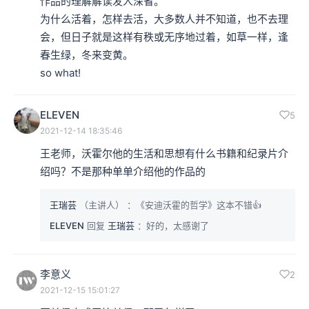
作品的理解解读发人深省。

为什么活着，怎样去活，大多数人并不知道，也不去理
会，但日子就是这样有秩或无序地过着，如草一样，逢
春生绿，冬来变黄。

so what!
ELEVEN
5
2021-12-14 18:35:46
王老师，沃霍尔他的生活和思想有什么书籍和纪录片介
绍吗？不是那种单单介绍他的作品的
王瑞芸
（主讲人）
：《安迪沃霍的哲学》这本不错👍
ELEVEN
回复
王瑞芸
：好的，太感谢了
李意义
2
2021-12-15 15:01:27