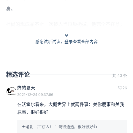
身。
杜尚的现成品不止一次被人当垃圾扔掉，他完全不在意；
凯奇则说，他的作品呈现的只是“什么都没有说，什么都没
感谢试听试读，登录查看全部内容
有传递，它就是简单地在那里。”
而沃霍尔看待自己的作品则是：
“我的作品完全没有未来，
精选评论
共 40 条
这我很清楚。只需几年时间，我的一切将全无意义。”
蝉的夏天
26
然而，这类人对待世界的态度对我们却大有意义。
2021-12-24 09:37:56
在沃霍尔看来，大概世界上就两件事：关你屁事和关我
杜尚持有了那种态度，因此一生活得“其乐融融”，凯奇则
屁事，很好很好
活得满脸含笑，沃霍尔是活得对进入任何领域无所畏惧，
王瑞芸
（主讲人）
：说得通透，很好很好👍
一切全照自己的意思来……这是不是让我们多少看出了那