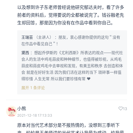
以及想到许子东老师曾经说他研究郁达夫时，看了许多
前者的资料后，觉得要说的全都被说完了。钱谷融老先
生却回答，那是因为你没有在作品中看到你自己。
王瑞芸
（主讲人）
：朋友，衷心感谢你提供的这句＂没有
在作品中看见自己＂！
黛西
：想起乔伊斯的《尤利西斯》所表达的观点——现代社
会人的生活中鸡毛蒜皮和种种细节，也值得被珍视，从鸡毛
蒜皮和蒜皮鸡毛中去审视和发现，有美丑和秩序 去创造和体
会 就是在好好生活 因为我们活在这样的当下 琐碎事一样值
得珍惜 人生无常 所以我们要珍惜有常 ❤
展开 1 条评论
小熊
13
2021-12-18 17:13:33
原本对当代艺术部分是不报热情的，没想到三季听下
来，恰恰是王老师讲的当代艺术让我最为感动、给我最