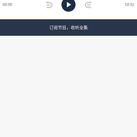
2022年12月染病新冠，卧床中开始听王瑞芸老师的节
00:00
19:31
目，美丽的艺术作品，一个个动人的故事和王老师温柔
刷
慈爱的声音，让心里好舒服。从两年前的第一季听到现
新
在第三季，当代艺术讲到了我心里去，结合这两年自我
订阅节目，收听全集
探索的经历，灵魂契合的感觉
阿坞漫
2023-01-03 09:15:17
真诚，真实，无分别心的对待一切，最本真的事情却变
成了最难的事情。谢谢在这听到安迪沃霍尔的介绍，很
可爱的人。
真
真
2022-12-08 23:37:54
哈哈哈哈哈哈他好有意思呀！