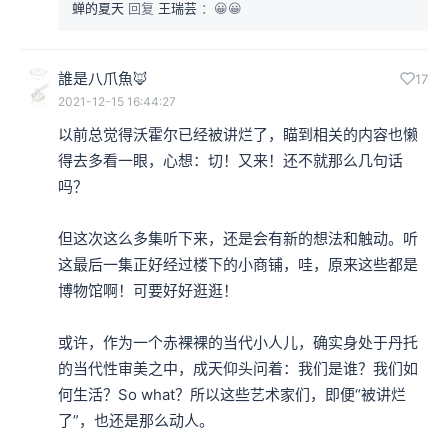
蝉的夏天
回复
王瑞芸
：😀😀
种态度的价值？
誰是八爪魚🦊
17
本集编辑：Waiting
2021-12-15 16:44:27
以前总觉得沃霍尔已经被讲烂了，瞄到相关的内容也懒
得去多看一眼，心想：切！又来！还不就那么几句话
吗？

但这次这么多集听下来，还是会有新的想法和触动。听
这最后一集正好经过楼下的小商铺，哇，原来这些都是
博物馆啊！可要好好逛逛！

或许，作为一个赤裸裸的当代小人儿，确实身处于丹托
的当代性审美之中，成天仰头问着：我们是谁？我们如
何生活？So what？所以这些艺术家们，即便“被讲烂
了”，也还是那么动人。
