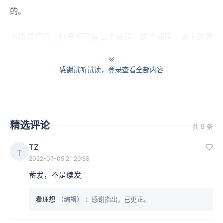
的。
下边是柜门，打开柜门有三个抽屉。这个抽屉，底下这两
个拉手是一个大抽屉，扁的，这是放铜镜的。铜镜拿出来
感谢试听试读，登录查看全部内容
放到梳妆台上之后，上边这两个抽屉分两个，比较短，这
是放梳妆用具和化妆用品的，制作精巧，在明代普遍流
行。
精选评论
共 9 条
这件梳妆台是1958年经王世襄先生推荐收购的，属于民间
TZ
T
家具，收到故宫里。
2022-07-05 21:29:58
蓄发，不是续发
看理想
（编辑）
：感谢指出，已更正。