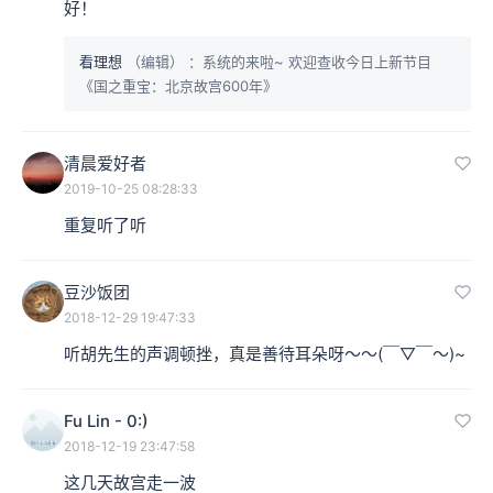
好！
本集编辑：dy、了
看理想
（编辑）
：系统的来啦~ 欢迎查收今日上新节目
《国之重宝：北京故宫600年》
清晨爱好者
2019-10-25 08:28:33
重复听了听
豆沙饭团
2018-12-29 19:47:33
听胡先生的声调顿挫，真是善待耳朵呀～～(￣▽￣～)~
Fu Lin - 0:)
2018-12-19 23:47:58
这几天故宫走一波