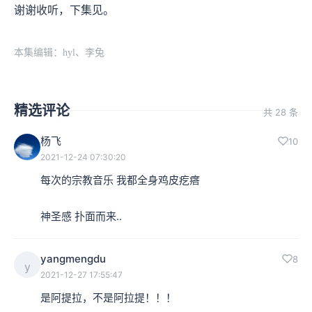
谢谢收听，下集见。
本集编辑：hyl、李兔
精选评论
共 28 条
杨飞
10
2021-12-24 07:30:20
每次的宗教音乐 我都全身鸡皮疙瘩 

神圣感 扑面而来..
yangmengdu
8
y
2021-12-27 17:55:47
是阿提拉，不是阿拉提！！！