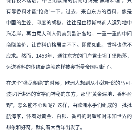
保存技术落后，中世纪欧洲的食物可谓是“黑暗料理”，只
有靠香料才能“抢救”一下。过去，来自东方的香料，像是
中国的生姜、印度的胡椒，往往是由穆斯林商人运到地中
海沿岸，再由意大利人倒卖到欧洲各地，一重一重的中间
商赚差价，让香料价格居高不下。即便如此，香料也供不
应求。然而，1453年，通往东方的门户君士坦丁堡陷落，
运送香料的传统商路就这样被奥斯曼帝国切断了。
在这个“弹尽粮绝”的时候，欧洲人想到从小就听说的马可·
波罗所讲述的富裕而神秘的东方，那里“黄金遍地，香料盈
野”，怎么能不心动呢？这样，由欧洲水手们组成的一批批
航海家，怀着对黄金、白银、香料的渴望和对未知世界的
想象和好奇，就向着大西洋出发了。