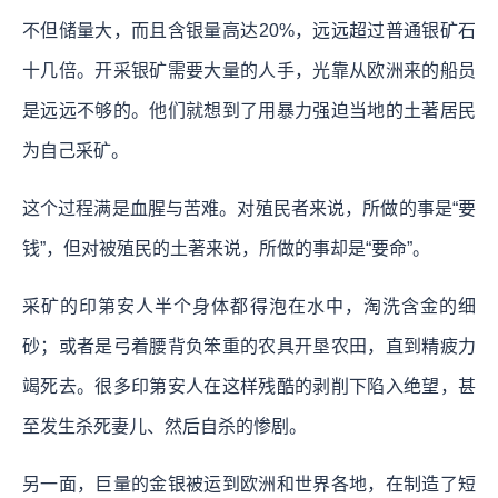
不但储量大，而且含银量高达20%，远远超过普通银矿石
十几倍。开采银矿需要大量的人手，光靠从欧洲来的船员
是远远不够的。他们就想到了用暴力强迫当地的土著居民
为自己采矿。
这个过程满是血腥与苦难。对殖民者来说，所做的事是“要
钱”，但对被殖民的土著来说，所做的事却是“要命”。
采矿的印第安人半个身体都得泡在水中，淘洗含金的细
砂；或者是弓着腰背负笨重的农具开垦农田，直到精疲力
竭死去。很多印第安人在这样残酷的剥削下陷入绝望，甚
至发生杀死妻儿、然后自杀的惨剧。
另一面，巨量的金银被运到欧洲和世界各地，在制造了短