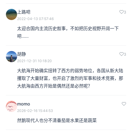
上路吧
3
2022-04-13 07:57:46
太迎合国内主流历史叙事，不如把历史视野开阔一下
吧……
胡静
3
2021-12-31 10:18:20
大航海开始确实扭转了西方的弱势地位，各国从新大陆
攫取了大量财富，也开启了激烈的军事和技术竞赛，那
大航海由西方开始是偶然还是必然呢？
momo
2026-02-16 15:44:53
然鹅现代人也分不清番茄是水果还是蔬菜