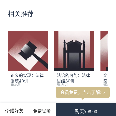
相关推荐
正义的实现：法律
法治的可能：法律
文明的
系统40讲
思维30讲
简史3
翟志勇
翟志勇
翟志勇
会员免费，点击了解>>
1. 李筠：现代化不是一条笔直的光明大道
2. 王在法下：现代
赠好友
免费试听
购买¥98.00