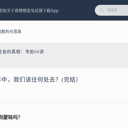
书馆
关于看理想
意见反馈
下载App
的胜利与悲哀
社会的真相：韦伯60讲
世界中，我们该往何处去？(完结）
到蒙昧吗？