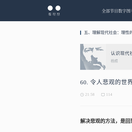
全部节目
数字图
五、理解现代社会：理性
认识现代
杨照
60. 令人悲观的
21:58
114
解决悲观的方法，是回