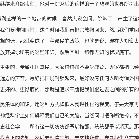
继续来介绍韦伯，他对于除魅后的这样的一个悲观的世界所提出
展到这样的一个地步的时候，当然大家会问，除魅了，产生了这
我们要推翻理性，这个时候我们再把宗教搬回来，然后我们重回
想的话，那就变成了一种愚民的政策。也就是说，现在人知道太
放弃掉你所有的这些知识，然后回到一切都无知的状况底下。
主张的，希望小国寡民，大家统统都不要受教育，大家都把已经
远方的声音，最好把国境封锁起来，最好没有任何人听得懂外国
更好的、更彻底的，那就是追求干脆把我们跟过去之间的所有的
民集体的知识，用这种方式降低人民理性化的程度。于是大家再
神经科学上如何解释我们自己的大脑，当然同时把你断绝掉，不
史社会学……所有这一切统统都予以推翻，统统都予以消灭。那
找真正的先知，然后去相信宗教，去求神拜佛，去寻找生命在神