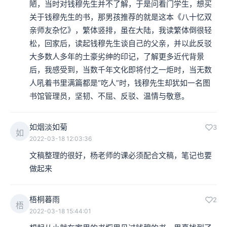
陋，当时对钱穆先生并不了解，于是问看门学生，想买
关于钱穆先生的书，那男孩推荐的就是这本《八十忆双
亲师友杂忆》，繁体竖排，虽在大陆，我读繁体倒很轻
松，回家后，读起钱穆先生谈自己的父亲，并以此反驳
大多数人多年的土豪劣绅的印记，了解更多近代背景
后，我感受到，当数千年文化即将付之一炬时，当无数
人吼着书里满篇都是“吃人”时，钱穆先生却犹如一名图
书馆管理员，坚韧、不屈、反驳、温情与敬意。
如烟淡如菊
3
如
2022-03-18 12:03:36
文稿整理的很好，杨老师的课必须配合文稿，笔记也要
做起来
梧桐暮雨
2
梧
2022-03-18 15:44:01