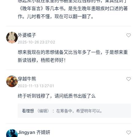
想起从小就在家里的书橱里见过钱穆的书，果真找到了
《晚年盲言》等几本书。是先生晚年患眼疾时口述的著
作。儿时看不懂，现在可以翻一翻了。
外婆橘子
2025-10-26 23:27:02
想来我现在的思想储备又比当年多了一些，于是想来重
新读钱穆，杨照老师好！
穿越牛熊
2023-11-13 13:27:01
终于听到钱穆了，请问纸质书出版了么
看理想
（编辑）
：在筹备中，希望明年可以。
Jingyan 齐婧妍