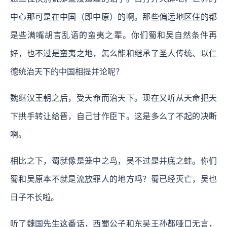
中心那可是在中国（即中原）的啊。那些偏远地区住的都
是些满嘴胡言乱语的蛮夷之辈。你们蜀和吴自然条件再
好，也不过是蛮夷之地，怎么能和继承了圣人传统、以仁
德统治天下的中国相提并论呢？
魏继汉王朝之后，受天命而治天下。现在又听从天命把天
下拱手转让给晋，自己甘作臣下。这是多么了不起的决断
啊。
相比之下，蜀就像是笼中之鸟，吴不过是井底之蛙。你们
蜀和吴原本不就是流放罪人的地方吗？蜀已经灭亡，吴也
日子不长啦。
听了魏国先生这番话，西蜀公子和东吴王孙都哑口无言，