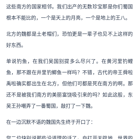
这些南方的国家相邻。我们出产的无数珍宝那是你们蜀国
根本不能比的，一个是天上的月亮，一个是地上的王八。
北方的魏都是土老帽们，恐怕更是一辈子也见不上这样的
好东西。
单说钓鱼，在我们吴国别提多么尽兴了。在黄河里钓鲤
鱼，那不跟在井里钓鲫鱼一样吗？不错，古代的帝王舜啦
禹啦确实都出生在北方，但他们可都是死在南方的啊。那
还不是被我们南方的美丽富饶吸引来的吗？如此这般，东
吴王孙嘲弄了一番蜀国，敲打了一下魏。
在一边沉默不语的魏国先生终于开口了：
您二位快别说那些没道理的话了。自打开天辟地，世界的