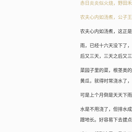
赤日炎炎似火烧，野田禾
农夫心内如汤煮，公子王
农夫心内如汤煮，这正是
雨，已经十六天没下了，
后又三天，三天之后又三
菜园子里的菜，根茎类的
黄瓜，就得时常浇水了，
可是上个月倒是天天下雨
水是不用浇了，但排水成
蹭地长。好容易下去拔点