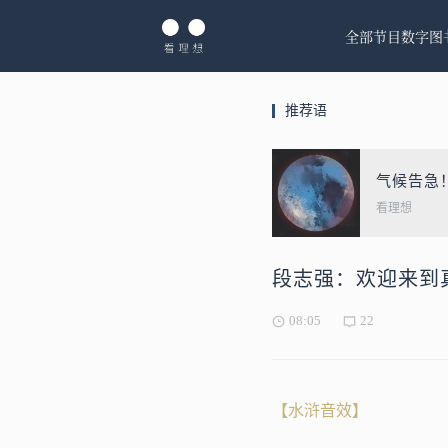
全部节目
数字图
推荐语
气候告急
看理想
段志强：欢迎来到
08:05
22
【水浒音效】