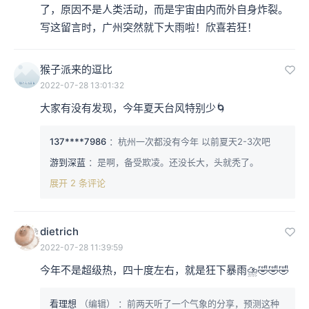
了，原因不是人类活动，而是宇宙由内而外自身炸裂。
写这留言时，广州突然就下大雨啦！欣喜若狂！
猴子派来的逗比
2022-07-28 13:01:32
大家有没有发现，今年夏天台风特别少🌀
137****7986
：杭州一次都没有今年 以前夏天2-3次吧
游到深蓝
：是啊，备受欺凌。还没长大，头就秃了。
展开 2 条评论
dietrich
2022-07-28 11:39:59
今年不是超级热，四十度左右，就是狂下暴雨⛈🤣🤣🤣
看理想
（编辑）
：前两天听了一个气象的分享，预测这种