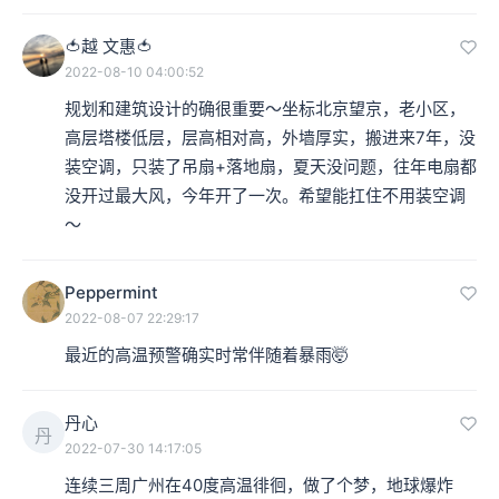
🍅越 文惠🍅
2022-08-10 04:00:52
规划和建筑设计的确很重要～坐标北京望京，老小区，
高层塔楼低层，层高相对高，外墙厚实，搬进来7年，没
装空调，只装了吊扇+落地扇，夏天没问题，往年电扇都
没开过最大风，今年开了一次。希望能扛住不用装空调
～
Peppermint
2022-08-07 22:29:17
最近的高温预警确实时常伴随着暴雨🤯
丹心
丹
2022-07-30 14:17:05
连续三周广州在40度高温徘徊，做了个梦，地球爆炸