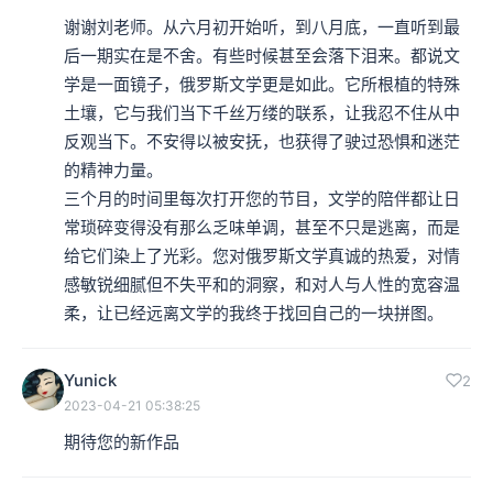
谢谢刘老师。从六月初开始听，到八月底，一直听到最
后一期实在是不舍。有些时候甚至会落下泪来。都说文
学是一面镜子，俄罗斯文学更是如此。它所根植的特殊
土壤，它与我们当下千丝万缕的联系，让我忍不住从中
反观当下。不安得以被安抚，也获得了驶过恐惧和迷茫
的精神力量。

三个月的时间里每次打开您的节目，文学的陪伴都让日
常琐碎变得没有那么乏味单调，甚至不只是逃离，而是
给它们染上了光彩。您对俄罗斯文学真诚的热爱，对情
感敏锐细腻但不失平和的洞察，和对人与人性的宽容温
柔，让已经远离文学的我终于找回自己的一块拼图。
Yunick
2
2023-04-21 05:38:25
期待您的新作品