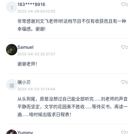
183****8916
2
1
2023-04-09 09:32:05
非常感谢刘文飞老师!听这档节目不仅有收获而且有一种
幸福感。谢谢!
Samuel
2
2023-04-03 20:27:07
谢谢老师！
端小贝
2
端
2023-04-03 10:14:44
从头到尾，原是没想过自己能全部听完……刘老师的声音
平静而坚定，文学的花园美不胜收……等待买书，再读一
遍……啥时候出版求日程表！
Yummy
2