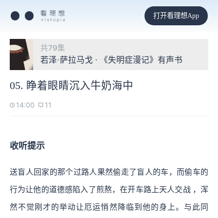
打开看理想App
共79集
若泽·萨拉马戈 · 《失明症漫记》有声书
05. 睁着眼睛沉入牛奶海中
14:00
11
收听提示
送盲人回家的那个过路人果然偷走了盲人的车，而偷车的
行为让他的道德感陷入了煎熬，在开车路上天人交战 ，浑
然不觉刚才的举动让厄运悄然降临到他的身上。与此同