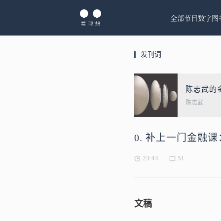
全部节目
数字图
发刊词
陈志武的
陈志武
0. 补上一门金
23:44
51
文稿