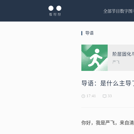
全部节目
数字图
导语
阶层固化
严飞
导语：是什么主导
17:41
33
你好，我是严飞，来自清