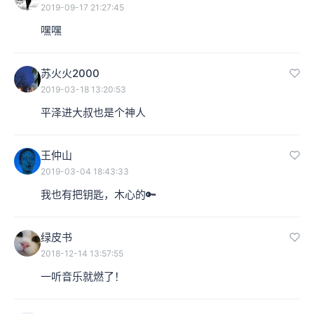
2019-09-17 21:27:45
都是那个钥匙，你把电影中的这把钥匙去掉，专门提钥匙
嘿嘿
这事，你把钥匙抹掉，或者把钥匙换成另外一个词，你去
体会一下电影，你会发现，钥匙出现之前，她就已经想去
苏火火2000
拍电影了，一上来的时候是她妈不同意她拍电影，她是想
2019-03-18 13:20:53
平泽进大叔也是个神人
去拍电影的，所有人都说你要去拍电影，你要为国奉献。
王仲山
2019-03-04 18:43:33
我也有把钥匙，木心的🔑
绿皮书
2018-12-14 13:57:55
一听音乐就燃了！