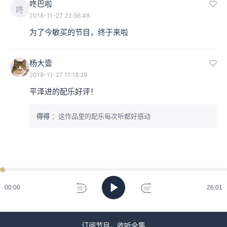
咚巴啦
《千年女优》（日语：千年女優）剧照，为日本动画导演今敏执导的第
咚
2018-11-27 23:56:48
二部动画电影，以回忆、剧中剧的方式，讲述了女主角藤原千代子曲折
为了今敏买的节目，终于来啦
的一生。2002年9月14日在日本首映。
她想去，但是她并不知道自己为什么要去拍电影，她就觉
杨大壹
得这事好。
2018-11-27 11:18:29
平泽进的配乐好评！
本集编辑：Lavie
得得
：这作品里的配乐每次听都好感动
00:00
26:01
订阅节目，收听全集