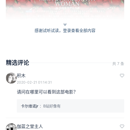
感谢试听试读，登录查看全部内容
《一个陌生女人的来信》是一部中国大陆拍摄的电影，改编自奥地利犹
太裔作家斯蒂芬·茨威格早期的短篇小说《一个陌生女子的来信》。于
2005年上映。主题音乐是林海作曲的《琵琶语》，收录入专辑《琵琶
精选评论
共 7 条
相》中。
积木
3000：首先我要声明一下，纯真的爱情故事肯定是非常好
2020-02-21 01:14:31
看的。电影讲述的是一个知名的大演员在波澜壮阔的历史
请问在哪里可以看到这部电影？
中沉浮，但并不屈服，主动去掌握命运，最终找到自我，
卡尔维诺jr
：B站好像有
这样一个主题。
影片中关于她的突然而来的爱情，和她一生追寻的关键点
伽蓝之堂主人