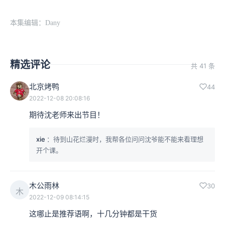
本集编辑：Dany
精选评论
共 41 条
北京烤鸭
44
2022-12-08 20:08:16
期待沈老师来出节目！
xie
：待到山花烂漫时，我帮各位问问沈爷能不能来看理想
开个课。
木公雨林
30
木
2022-12-09 08:14:15
这哪止是推荐语啊，十几分钟都是干货