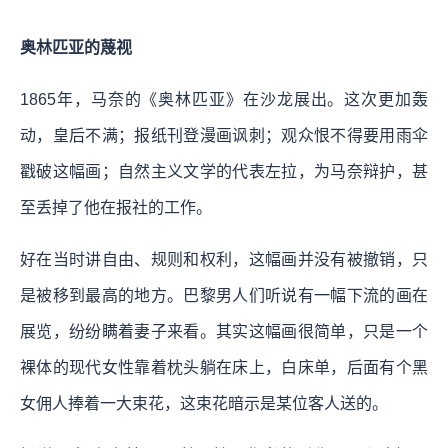
奥林匹亚的蔑视
1865年，马奈的《奥林匹亚》在沙龙展出。这次更加轰
动，皇后不满；报纸刊登漫画讽刺；观众恨不得要用雨伞
戳破这幅画；自然主义文学的代表左拉，为马奈辩护，甚
至丢掉了他在报社的工作。
好在当时讲自由、规则和权利，这幅画并没有被撤销，只
是被移到最高的地方。巴黎男人们听说有一幅下流的画在
展览，纷纷瞒着妻子来看。其实这幅画很简单，只是一个
裸体的现代女性靠着枕头躺在床上，白床单，后面有个黑
女佣人捧着一大束花，这束花暗示是某位客人送的。