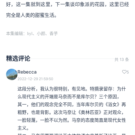
好，这一集就到这里，下一集谈印象派的花园，这里已经
完全是人类的甜蜜生活。
本集编辑：hyl、小颜、香芋
精选评论
共 13 条
Rebecca
5
2022-12-29 21:59:50
这段分析，我认为很特别，有见地。特摘录留存：为什
么现代主义的开端是马奈而不是库尔贝？三个原因，

其一，他们的观念完全不同，当年库尔贝的《浴女》再
粗野，也是背影。这次马奈让《奥林匹亚》正对观众，
一脸轻蔑，一脸不以为然。马奈的态度简直是现代女性
主义。
