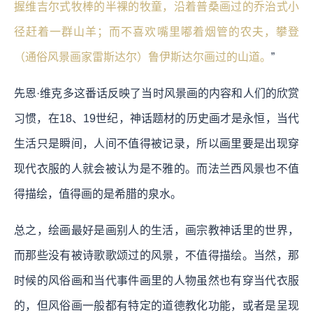
握维吉尔式牧棒的半裸的牧童，沿着普桑画过的乔治式小
径赶着一群山羊；而不喜欢嘴里嘟着烟管的农夫，攀登
（通俗风景画家雷斯达尔）鲁伊斯达尔画过的山道。
”
先恩·维克多这番话反映了当时风景画的内容和人们的欣赏
习惯，在18、19世纪，神话题材的历史画才是永恒，当代
生活只是瞬间，人间不值得被记录，所以画里要是出现穿
现代衣服的人就会被认为是不雅的。而法兰西风景也不值
得描绘，值得画的是希腊的泉水。
总之，绘画最好是画别人的生活，画宗教神话里的世界，
而那些没有被诗歌歌颂过的风景，不值得描绘。当然，那
时候的风俗画和当代事件画里的人物虽然也有穿当代衣服
的，但风俗画一般都有特定的道德教化功能，或者是呈现