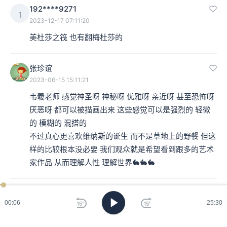
192****9271
1
2023-12-17 07:11:20
美杜莎之筏 也有翻梅杜莎的
张珍谊
2023-06-15 15:11:21
韦羲老师 感觉神圣呀 神秘呀 优雅呀 亲近呀 甚至恐怖呀 
厌恶呀 都可以被描画出来 这些感觉可以是强烈的 轻微
的 模糊的 混搭的

不过真心更喜欢维纳斯的诞生 而不是草地上的野餐 但这
样的比较根本没必要 我们观众就是希望看到跟多的艺术
家作品 从而理解人性 理解世界🐇🐇🐇
139****5721
1
00:08
25:30
2023-05-15 13:25:05
谄媚chan mei，不是xian mei