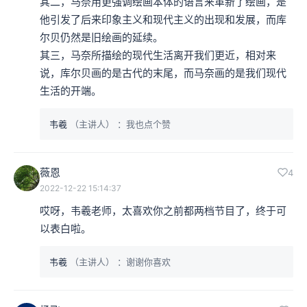
其二，马奈用更强调绘画本体的语言来革新了绘画，是
他引发了后来印象主义和现代主义的出现和发展，而库
尔贝仍然是旧绘画的延续。

其三，马奈所描绘的现代生活离开我们更近，相对来
说，库尔贝画的是古代的末尾，而马奈画的是我们现代
生活的开端。
韦羲
（主讲人）
：我也点个赞
薇恩
4
2022-12-22 15:14:37
哎呀，韦羲老师，太喜欢你之前都两档节目了，终于可
以表白啦。
韦羲
（主讲人）
：谢谢你喜欢