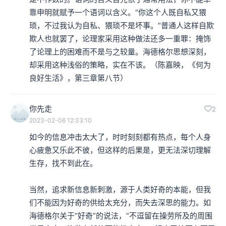
找存在感。“存在感”就源于《存在与时间》中的生存概
靠申明就赋予一个语词以含义。“你这个人既自私又猥
念。当说到存在感的时候，它既不代表我的思维、我的心
琐，不过我认为自私、猥琐不是坏事。”普通人这样自欺
欺人也就罢了，论理家采用这种做法还多一重罪：掩饰
灵，也不代表我的身体。一个180斤的人并不比一个80斤
了论理上的困难而不是与之较量。海德格尔思想深刻，
的人更有存在感。
却采用这种浅俗的策略，实在不该。（陈嘉映，《何为
良好生活》，第三章第八节）
本集编辑：小蝉
你先走
2
2023-02-06 12:33:10
如今的信息冲击太大了，时时刻刻都有热点，每个人身
心疲惫又乐此不彼，但这样的后果是，更无法深切理解
生存，找不到此在。

当然，追求新信息新刺激，源于人类好奇的本能，但我
们不能因为好奇的供给太充分，而失去深思的能力。如
海德格尔关于“好奇”的说法，“不逗留在操劳所及的周围