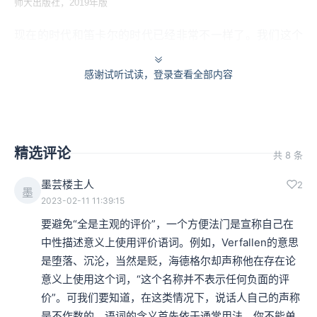
师大出版社，2019年版
现在的时代和笛卡尔的时代已经非常不一样了。我们这个
时代有这样一句话：“身体感觉到的，灵魂也一定能感觉
感谢试听试读，登录查看全部内容
到”。我们这个时代承认一种感性的、当下的、生命性的东
西。通过第七讲，我们知道，对于身心关系，笛卡尔是持
二元论立场的，他认为，人的存在可以分为两部分，一部
精选评论
共 8 条
分是思维，是能思者，另外一部分是身体，是广延者。笛
墨芸楼主人
2
卡尔设想精神通过大脑里的松果腺来控制我们的身体。以
墨
2023-02-11 11:39:15
此来解释思维如何控制身体。
要避免“全是主观的评价”，一个方便法门是宣称自己在
中性描述意义上使用评价语词。例如，Verfallen的意思
到了20世纪，哲学家们开始用一个新的概念把这样一个二
是堕落、沉沦，当然是贬，海德格尔却声称他在存在论
元对立的身心结合到了一起。这个概念叫生存。大家想
意义上使用这个词，“这个名称并不表示任何负面的评
价”。可我们要知道，在这类情况下，说话人自己的声称
想，我们在网上刷微信、刷微博是在找什么呢？有人会说
是不作数的。语词的含义首先依于通常用法，你不能单