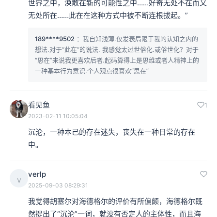
世界之中，涣散在新的可能性之中……好奇无处不在而又
无处所在……此在在这种方式中被不断连根拔起。”
189****9502
：我自知浅薄.仅发表局限于我的认知之内的
想法.对于“此在”的说法. 我感觉太过世俗化.或俗世化？对于
“思在”来说我更喜欢后者.起码算得上是思维或者人精神上的
一种基本行为意识.个人观点很喜欢“思在”
看见鱼
1
2023-02-11 10:05:04
沉沦，一种本己的存在迷失，丧失在一种日常的存在
中。
verlp
v
2025-09-03 08:29:31
我觉得胡塞尔对海德格尔的评价有所偏颇，海德格尔既
然提出了“沉沦”一词，就没有否定人的主体性，而且海