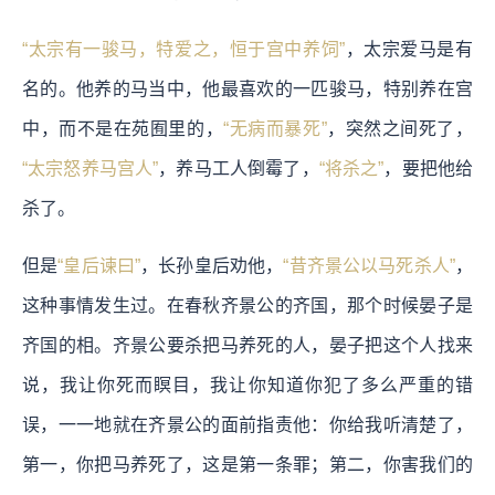
“太宗有一骏马，特爱之，恒于宫中养饲”
，太宗爱马是有
名的。他养的马当中，他最喜欢的一匹骏马，特别养在宫
中，而不是在苑囿里的，
“无病而暴死”
，突然之间死了，
“太宗怒养马宫人”
，养马工人倒霉了，
“将杀之”
，要把他给
杀了。
但是
“皇后谏曰”
，长孙皇后劝他，
“昔齐景公以马死杀人”
，
这种事情发生过。在春秋齐景公的齐国，那个时候晏子是
齐国的相。齐景公要杀把马养死的人，晏子把这个人找来
说，我让你死而瞑目，我让你知道你犯了多么严重的错
误，一一地就在齐景公的面前指责他：你给我听清楚了，
第一，你把马养死了，这是第一条罪；第二，你害我们的