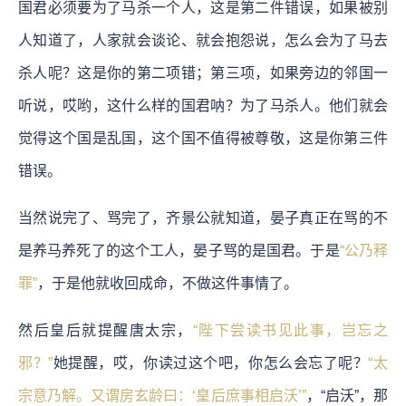
国君必须要为了马杀一个人，这是第二件错误，如果被别
人知道了，人家就会谈论、就会抱怨说，怎么会为了马去
杀人呢？这是你的第二项错；第三项，如果旁边的邻国一
听说，哎哟，这什么样的国君呐？为了马杀人。他们就会
觉得这个国是乱国，这个国不值得被尊敬，这是你第三件
错误。
当然说完了、骂完了，齐景公就知道，晏子真正在骂的不
是养马养死了的这个工人，晏子骂的是国君。于是
“公乃释
罪”
，于是他就收回成命，不做这件事情了。
然后皇后就提醒唐太宗，
“陛下尝读书见此事，岂忘之
邪？”
她提醒，哎，你读过这个吧，你怎么会忘了呢？
“太
宗意乃解。又谓房玄龄曰：‘皇后庶事相启沃’”
，“启沃”，那