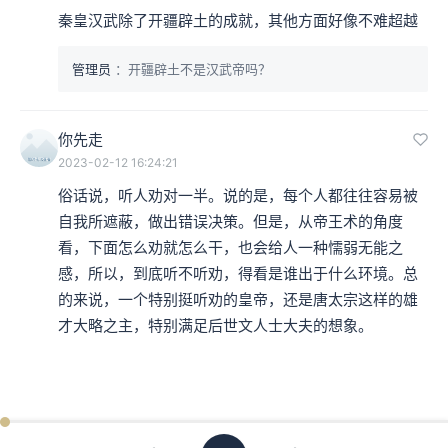
秦皇汉武除了开疆辟土的成就，其他方面好像不难超越
管理员
：开疆辟土不是汉武帝吗？
你先走
2023-02-12 16:24:21
俗话说，听人劝对一半。说的是，每个人都往往容易被
自我所遮蔽，做出错误决策。但是，从帝王术的角度
看，下面怎么劝就怎么干，也会给人一种懦弱无能之
感，所以，到底听不听劝，得看是谁出于什么环境。总
的来说，一个特别挺听劝的皇帝，还是唐太宗这样的雄
才大略之主，特别满足后世文人士大夫的想象。