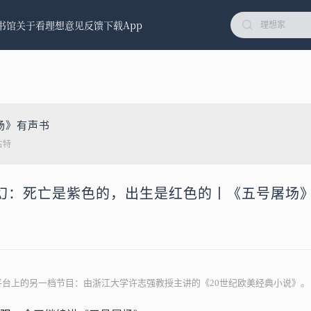
书馆
关于看理想
意见反馈
下载App
场》有声书
古特
科幻：死亡是紫色的，出生是红色的丨《五号屠场》
平台上的另一档节目：由浙江大学许志强教授主讲的《20世纪欧美经典小说》。