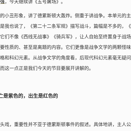
强
，今天继续讲《五号屠场》。
的小丑形象，讲了德累斯顿大轰炸。侧重于讲战争。本单元的主
是我也说了，《第二十二条军规》描写战斗，篇幅是不多的，《
它们不像《西线无战事》《骑兵军》，让人自始至终置身于战场
要性质的、甚至是离题的内容。它们更像是战争文学的两颗怪味
格和科幻元素。从战争文学的角度看，后现代科幻元素毫无疑问
而这一点正是我们今天的节目要展开讲解的。
亡是紫色的，出生是红色的
头戏，重要性并不亚于德累斯顿事件的叙述。具体地讲，主人公