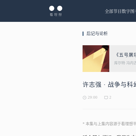
全部节目
数字图
后记与论析
《五号屠
库尔特·冯内
许志强 · 战争与
29:00
2
* 本集与上集内容源于看理想