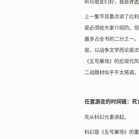
听众朋友们好，我是
许志
上一集节目重点讲了比利
是必须给大家介绍的。但
最多占全书的二分之一。
容，以战争文学而论是次
《五号屠场》的后现代风
二战题材似乎不太搭调，
任意游走的时间链：死
先从科幻元素讲起。
科幻是《五号屠场》的重