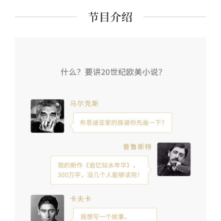
注视下》《加西亚·马尔克斯访谈录》等译著。