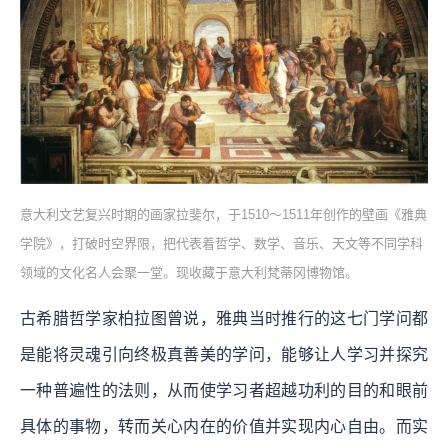
意大利文艺复兴时期的画家拉斐尔，于1510～1511年创作的壁画《雅典
学院》，打破时空界限，把代表着哲学、数学、音乐、天文等不同学科
领域的文化名人会聚一堂。现收藏于意大利梵蒂冈博物馆。
古希腊哲学家柏拉图曾说，雅典当时推行的这七门学问都
是能将灵魂引向终极真善美的学问，能够让人学习并探究
一种普遍性的法则，从而使学习者超越功利的目的和眼前
具体的事物，转而关心内在的价值并实现内心自由。而实