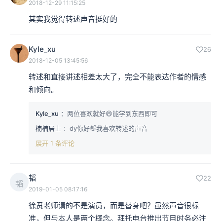
2018-12-29 11:15:25
其实我觉得转述声音挺好的
Kyle_xu
26
2018-12-05 13:45:56
转述和直接讲述相差太大了，完全不能表达作者的情感
和倾向。
Kyle_xu
：两位喜欢就好😄能学到东西即可
楠楠居士
：dy你好👋我喜欢转述的声音
展开 1 条评论
韬
22
韬
2019-01-05 08:17:16
徐贲老师请的不是演员，而是替身吧？虽然声音很标
准，但与本人是两个概念。拜托电台推出节目时务必注