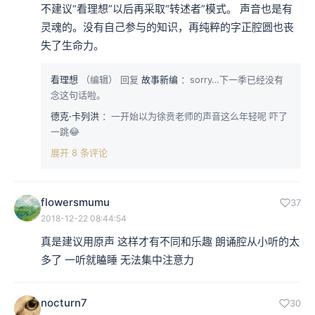
不建议“看理想”以后再采取“转述者”模式。 声音也是有
灵魂的。没有自己参与的知识，再纯粹的字正腔圆也丧
失了生命力。 
看理想
（编辑）
回复
故事新编
：sorry…下一季已经没有
念这句话啦。
德克·卡列洪
：一开始以为徐贲老师的声音这么年轻呢 吓了
一跳😂
展开 8 条评论
flowersmumu
37
2018-12-22 08:44:54
真是建议用原声 这样才有不同和乐趣 朗诵腔从小听的太
多了 一听就瞌睡 无法集中注意力
nocturn7
30