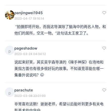
在投拍这部影片时，Decla公司只有一处建于1913年的玻
panjingwei1945
璃房摄影棚，这种玻璃房摄影棚我们在之前的节目中也提
2023-04-17 19:16:14
到过，一般面积不大，布景和摄影机的角度也都比较受
 “拍摄即将开始，而我这导演除了脑海中的两名人物，和
他们的居所，空无一物。”这句话太王家卫了。
限。于是，局促的拍摄空间和捉襟见肘的资金，就给影片
的艺术表现制造了难题。
pageshadow
p
2023-03-24 04:34:12
当时的德国，无论是绘画、雕塑，乃至戏剧到表演，都充
说起来好笑，其实吴宇森导演的《辣手神探》在场地和
斥着表现主义的元素。三位年轻的艺术指导，包括原本有
美指方面也有很多很好玩的故事。不知道竞菲能在哪一
舞台美术设计经验的赫尔曼·沃姆（Hermann Warm）、沃
集番外说说吗？🤭
尔特 ·容希（Walter Röhrig）和沃尔特·海曼（Walter
parachute
Reimann），他们在耳濡目染中都受到过表现主义的影
p
2023-03-08 23:01:00
响。
非常喜欢这期！谢谢老师，希望以后能听到更多有关电
影美术的内容😄