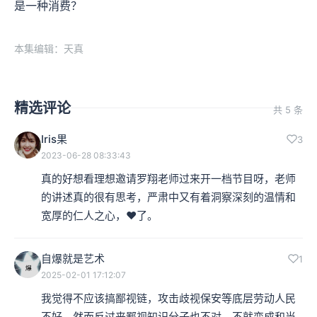
是一种消费？
本集编辑：天真
精选评论
共 5 条
Iris果
3
2023-06-28 08:33:43
真的好想看理想邀请罗翔老师过来开一档节目呀，老师
的讲述真的很有思考，严肃中又有着洞察深刻的温情和
宽厚的仁人之心，❤️了。
自爆就是艺术
1
2025-02-01 17:12:07
我觉得不应该搞鄙视链，攻击歧视保安等底层劳动人民
不好，然而反过来鄙视知识分子也不对，不就变成和当