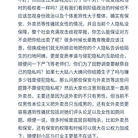
时的极权者一样吗？还有我们看到阶级政治的时候也不
应该忽视身份政治以及个体差异性大于整体，确实有保
安、外卖员等性骚扰女性的情况，并且当前个人隐私没
保障，整个社会充满攻击歧视举报，你怎么能保证对方
不会把你给出卖了呢？很多时候长辈教育晚辈应该注
意，但换成他们就无所顾忌地把你的个人隐私告诉给陌
生的扫地阿姨，更是变质孝道与侵犯隐私的互助结合，
顺便问一下严飞等老师们，你们为了田野调查要献祭自
己的隐私吗？如果七大姑八大姨问你结婚生子了吗与赚
多少钱是侵犯隐私，那么问那些保安与外卖员等这些问
题算不算侵犯隐私呢？然后大家也注意到我这里一直用
外卖员，主要还是因为送外卖的不只有男性，但当前不
仅男性本位主义把外卖员只当成男的，还有女外卖员更
容易遇到性骚扰包括对她们评头论足以及女性如厕问
题。顺便一说，很多时候是底层自相残杀，比如外卖员
和保安，还有保安的权限有时候可以很大在公权力加成
下，随便封小区与打业主更是不在话下。
