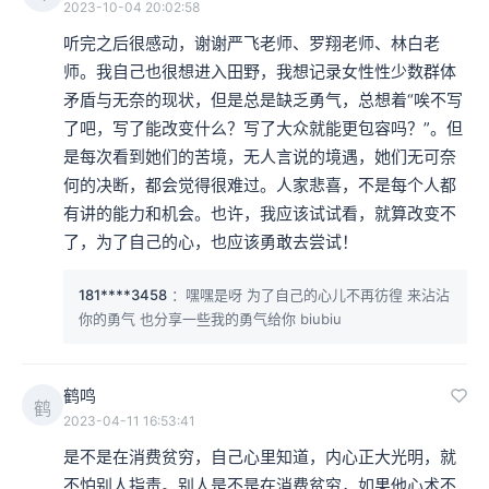
2023-10-04 20:02:58
听完之后很感动，谢谢严飞老师、罗翔老师、林白老
师。我自己也很想进入田野，我想记录女性性少数群体
矛盾与无奈的现状，但是总是缺乏勇气，总想着“唉不写
了吧，写了能改变什么？写了大众就能更包容吗？”。但
是每次看到她们的苦境，无人言说的境遇，她们无可奈
何的决断，都会觉得很难过。人家悲喜，不是每个人都
有讲的能力和机会。也许，我应该试试看，就算改变不
了，为了自己的心，也应该勇敢去尝试！
181****3458
：嘿嘿是呀 为了自己的心儿不再彷徨 来沾沾
你的勇气 也分享一些我的勇气给你 biubiu
鹤鸣
鹤
2023-04-11 16:53:41
是不是在消费贫穷，自己心里知道，内心正大光明，就
不怕别人指责。别人是不是在消费贫穷，如果他心术不