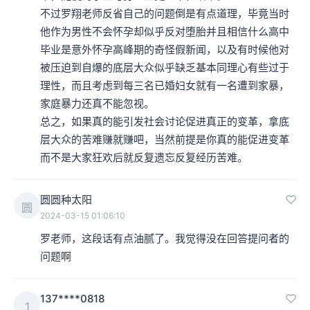
不过罗翔老师反省自己的问题倒是有点道理，毕竟当时
他作为男性不会怀孕却似乎反对堕胎并且相信什么高中
毕业是意外怀孕高峰期的奇怪假新闻，以及有时候他对
被压迫到自爆的底层大众似乎缺乏基本同理心有些过于
理性，而且考虑到每三名已婚妇女就有一名遭到家暴，
家庭暴力还真不能忽视。

总之，如果真的能引发社会讨论促进真正的变革，拿底
层大众的苦难赚就赚吧，当然前提是你真的能促进变革
而不是大家狂欢后就反复遗忘反复经历苦难。
圆圆种太阳
圆
2024-03-15 01:06:10
罗老师，这段话有点油腻了。我觉得没在回答提问者的
问题啊
137****0818
1