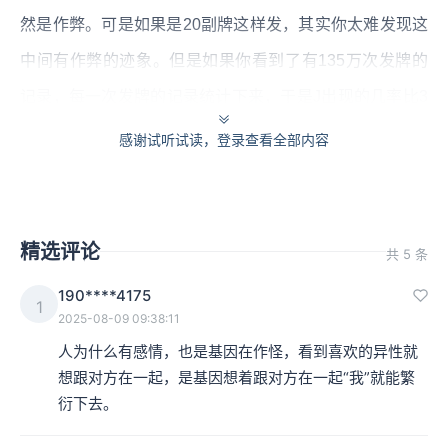
然是作弊。可是如果是20副牌这样发，其实你太难发现这
中间有作弊的迹象。但是如果你看到了有135万次发牌的
记录，每一次发牌的记录统计下来，于是J出现的几率比3
出现的几率那就会少很多。
感谢试听试读，登录查看全部内容
本集编辑：dy、Roc
精选评论
共 5 条
190****4175
1
2025-08-09 09:38:11
人为什么有感情，也是基因在作怪，看到喜欢的异性就
想跟对方在一起，是基因想着跟对方在一起“我”就能繁
衍下去。