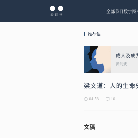
全部节目
数字图
推荐语
成人及成
黄剑波
梁文道：人的生命
04:58
10
文稿