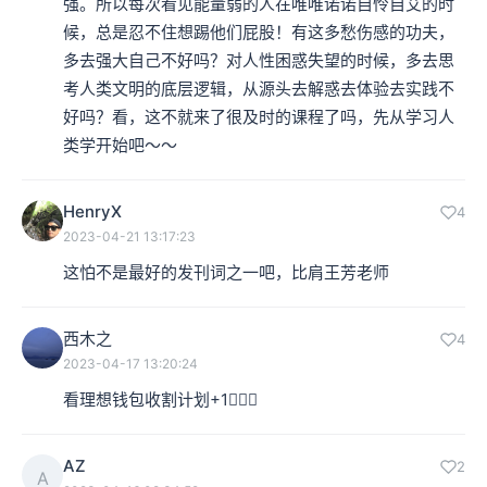
强。所以每次看见能量弱的人在唯唯诺诺自怜自艾的时
候，总是忍不住想踢他们屁股！有这多愁伤感的功夫，
多去强大自己不好吗？对人性困惑失望的时候，多去思
考人类文明的底层逻辑，从源头去解惑去体验去实践不
好吗？看，这不就来了很及时的课程了吗，先从学习人
类学开始吧～～
HenryX
4
2023-04-21 13:17:23
这怕不是最好的发刊词之一吧，比肩王芳老师
西木之
4
2023-04-17 13:20:24
看理想钱包收割计划+1🙋🏻‍♀️
AZ
2
A