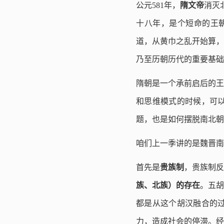
公元581年，
隋文帝
消灭
十八年，是个短命的王朝
道，从黄巾之乱开始算，
乃至历朝历代的重要基础
隋朝是一个承前启后的王
和思维模式的时候，可
题，也是如何摆脱南北朝
咱们上一季讲的是魏晋南
首先是
贵族制
，贵族制反
族、北族）的存在
。五胡
都是从这个胡汉融合的
力，造成社会的停滞。经