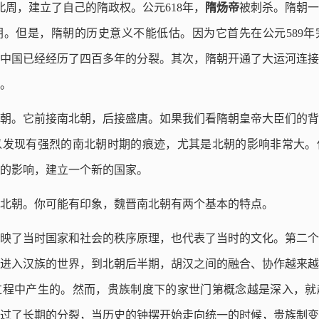
北周，建立了自己的隋政权。公元618年，
隋炀帝
被刺杀。隋朝一
。但是，隋朝的历史意义不能低估。因为它首先在公元589年
中国已经经历了四百多年的分裂。其次，隋朝开通了大运河连接
。
朝。它前接南北朝，后接盛唐。如果我们看隋朝皇帝大臣们的背
以发现有强烈的南北朝时期的痕迹，尤其是北朝的影响非常大。
的影响，建立一个新的国家。
北朝。你可能有印象，魏晋南北朝有两个基本的特点。
映了当时国家和社会的秩序原理，也代表了当时的文化。第二个
进入汉族的世界，到北朝后半期，胡汉之间的融合、协作越来越
过程中产生的。然而，贵族制度下的家世门第概念越是深入，就
过了长期的分裂，当历史的钟摆开始走向统一的时候，贵族制变