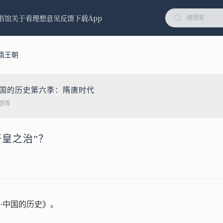
书馆
关于看理想
意见反馈
下载App
隋王朝
中国的历史第六季：隋唐时代
想等
开皇之治”？
·中国的历史》。