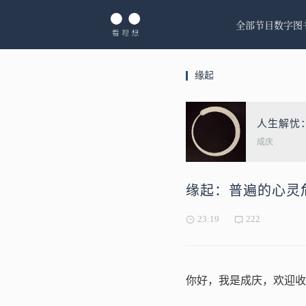
全部节目
数字图
缘起
人生解忧
成庆
缘起：普遍的心灵
23:19
222
你好，我是成庆，欢迎收