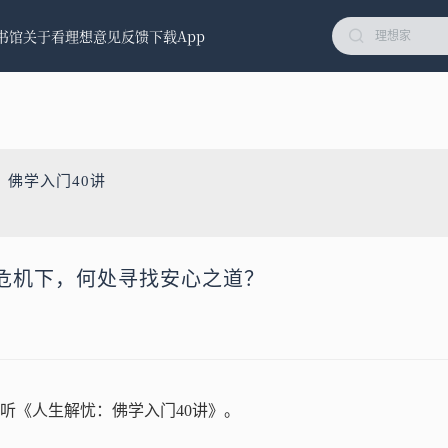
书馆
关于看理想
意见反馈
下载App
：佛学入门40讲
危机下，何处寻找安心之道？
听《人生解忧：佛学入门40讲》。