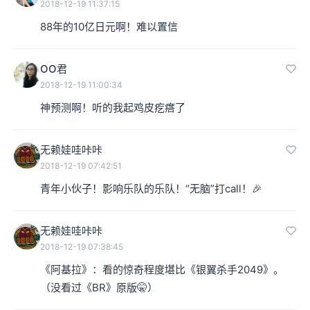
2018-12-19 11:37:15
88年的10亿日元啊！难以置信
OO君
2018-12-19 11:00:34
神预测啊！听的我起鸡皮疙瘩了
无赖娃哇咔咔
2018-12-19 07:42:51
青年小伙子！影响乐队的乐队！“无脑”打call！🎉
无赖娃哇咔咔
2018-12-19 07:38:45
《阿基拉》：看的惊奇程度堪比《银翼杀手2049》。
（没看过《BR》原版🤫）