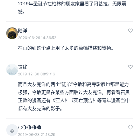
2019年圣诞节在柏林的朋友家里看了阿基拉，无限震
撼。
陆洋
2020-06-26 14:36:52
《阿基拉》（日语：AKIRA）是一部日本漫画家及动画导演大友克洋于
在画的细这个点上用了太多的篇幅描述和赞扬。
1988年推出的动画电影，根据原作漫画所改编，在西方世界引起广泛回
响并造成一波日本动画风潮。
贯终
李叔：我们先来简单来说一下，为什么选择《阿基拉》作
2019-12-30 08:51:16
为我们杰作系列，应该算是压轴的位置了。
而且大友克洋的两个“徒弟”今敏和高寺彰彦也都是能力
极强，今敏更是在某些方面胜过大友克洋。再看看石黑
3000：对。
正数的漫画还有《亚人》《死亡预告》等青年漫画当中
都有大友克洋的影子。
李叔：倒数第二。
🌕🌖🌗🌘🌚
3000：因为从日本动画电影在世界上的影响力上来讲，在

2019-06-23 21:13:29