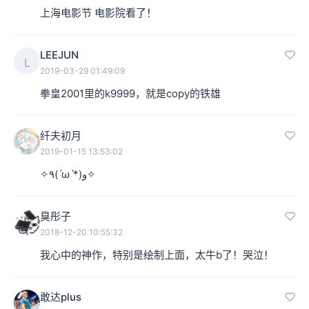
当时可能有一些作品后来又火起来，让大家觉得这是日本
上海电影节 电影院看了！
动画代表，但是从时间线上来讲，第一部让全世界认识到
LEEJUN
日本动画魅力的作品，就是大友克洋的《阿基拉》。
L
2019-03-29 01:49:09
这是全球观众公认的。第一次大家把日本动画封神的“那一
拳皇2001里的k9999，就是copy的铁雄
下”就是《阿基拉》。
纤夫初月
2019-01-15 13:53:02
本集编辑：Lavie
✧٩(ˊωˋ*)و✧
臭彤子
2018-12-20 10:55:32
我心中的神作，特别是绘制上面，太牛b了！哭泣！
敢达plus