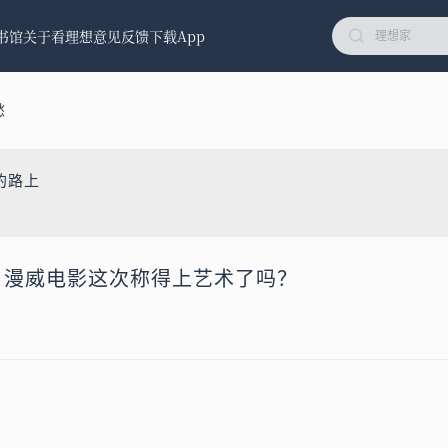
书馆
关于看理想
意见反馈
下载App
愁
的路上
侠，漫威电影这次称得上艺术了吗？