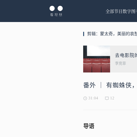
全部节目
数字图
剪辑：蒙太奇，美丽的哀
去电影院
李竞菲
番外 ｜ 有蜘蛛
31:04
12
导语