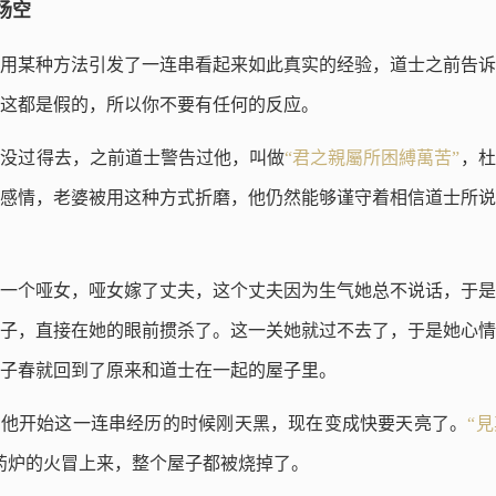
场空
用某种方法引发了一连串看起来如此真实的经验，道士之前告诉
这都是假的，所以你不要有任何的反应。
就没过得去，之前道士警告过他，叫做
“君之親屬所困縛萬苦”
，杜
感情，老婆被用这种方式折磨，他仍然能够谨守着相信道士所说
一个哑女，哑女嫁了丈夫，这个丈夫因为生气她总不说话，于是
子，直接在她的眼前掼杀了。这一关她就过不去了，于是她心情
子春就回到了原来和道士在一起的屋子里。
，他开始这一连串经历的时候刚天黑，现在变成快要天亮了。
“
药炉的火冒上来，整个屋子都被烧掉了。