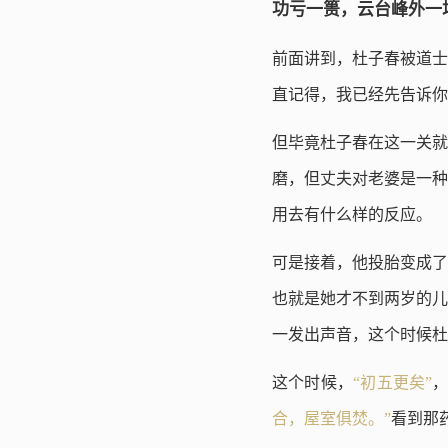
功亏一篑，云台峰外一
前面讲到，杜子春被道士
直记得，我已经先告诉你
但毕竟杜子春在这一关
磨，但丈夫对老婆是一种
用去有什么样的反应。
可是接着，他投胎变成了
也就是她才不到两岁的儿
一发出声音，这个时候杜
这个时候，
“初五更矣”
合，屋室俱焚。”
看到那