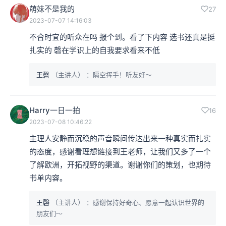
萌妹不是我的
27
2023-07-07 14:16:03
不合时宜的听众在吗 报个到。看了下内容 选书还真是挺
扎实的 磬在学识上的自我要求看来不低
王磬
（主讲人）
：隔空挥手！听友好～
Harry一日一拍
16
2023-07-08 10:46:22
主理人安静而沉稳的声音瞬间传达出来一种真实而扎实
的态度，感谢看理想链接到王老师，让我们又多了一个
了解欧洲，开拓视野的渠道。谢谢你们的策划，也期待
书单内容。
王磬
（主讲人）
：感谢保持好奇心、愿意一起认识世界的
朋友们～