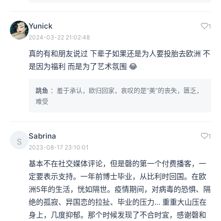
Yunick
1
2024-03-22 21:02:48
真的有和朋友说过 下辈子如果还是为人要投胎去欧洲 不
是因为福利 而是为了艺术氛围 😂
跳鱼
：羞于承认，欧归回家，哀叹的是“美”的丧失，匮乏，
难受
Sabrina
1
S
2023-08-17 23:10:01
基本不在社交媒体评论，但是磬的第一个付费播客，一
定要表示支持。一年前博士毕业，从比利时回国。在欧
洲5年的生活，恍如隔世。疫情期间，对病毒的恐惧、隔
绝的孤寂、异国恋的拉扯、毕业的压力… 重重大山压在
身上，几度抑郁。那个时候发现了不合时宜，感谢磬和