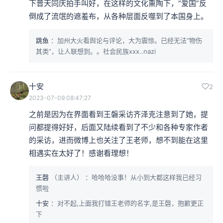
下普天同庆拍手叫好，在这样的文化熏陶下，“爱国”反
倒成了流氓的遮羞布，从各种层面反噬到了本国身上。
跳鱼
：加州大火看舆论与评论，大为震惊。已经无法“物伤
其类”，让人联想到。。社会民族xxx..nazi
十安
2
2023-07-09 08:47:27
之前是因为在界面看到王磐采访齐泽克注意到了她，提
问都提得好好，后面又陆续看到了不少和各种专家作者
的采访，进而微博上也关注了王老师，想不到能在这里
相遇实在太好了！感谢看理想！
王磬
（主讲人）
：哈哈哈没事！从小到大都这样我已经习
惯啦
十安
：对不起,上面我打错王老师的名字,是王磬，抱歉更正
下