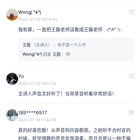
Wongᶘ ᵒᴥᵒᶅ
2023-07-22 08:10:34
我有罪，一直把王磬老师误看成王磐老师╭(°A°`)╮
王磬
（主讲人）
：你不是一个人🥹
Wongᶘ ᵒᴥᵒᶅ
回复
王磬
：🫣
Yu
2023-07-20 19:12:14
主讲人声音太好听了！当背景音听着非常舒适！
185****6917
2023-07-19 17:44:19
真的好喜欢磬！从声音到内容都是。之前听不合时宜的
时候，就觉得磬的声音非常温柔，而且总是以一种不偏