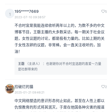
195****7669
5
1
2023-07-10 09:38:57
不合时宜是我能连续收听两年以上的，为数不多的中文
博客节目，王磬主播的大多数采访，每一期关于社会议
题，女性议题的讨论，都是极有力量的。比如上期的关
于女性冻卵的议题，非常棒。会一直关注收听的，加
油！
王磬
（主讲人）
：也谢谢你对不合时宜选题的喜爱～力量
是社群带来的
捡破烂的猫
2
2025-01-21 09:46:21
中文网络塑造的意识形态何止如此，甚至在人性上都以
仇恨教育的形式将其泯灭，于是在他国各种灾害的报道