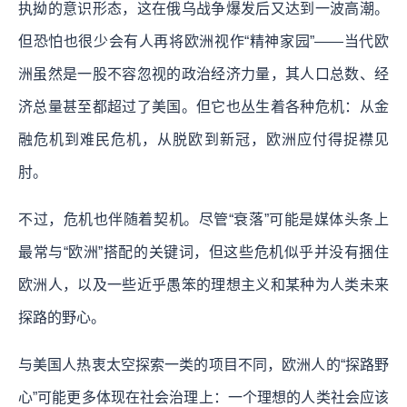
执拗的意识形态，这在俄乌战争爆发后又达到一波高潮。
但恐怕也很少会有人再将欧洲视作“精神家园”——当代欧
洲虽然是一股不容忽视的政治经济力量，其人口总数、经
济总量甚至都超过了美国。但它也丛生着各种危机：从金
融危机到难民危机，从脱欧到新冠，欧洲应付得捉襟见
肘。
不过，危机也伴随着契机。尽管“衰落”可能是媒体头条上
最常与“欧洲”搭配的关键词，但这些危机似乎并没有捆住
欧洲人，以及一些近乎愚笨的理想主义和某种为人类未来
探路的野心。
与美国人热衷太空探索一类的项目不同，欧洲人的“探路野
心”可能更多体现在社会治理上：一个理想的人类社会应该