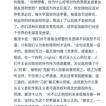
的程度。” 你想想看，你为什么经常对你的男朋友或者女
朋友感到愤怒？就是因为你太乐观了，你觉得他应该对
你有求必应，每天早晨给你送早餐，每逢佳节送鲜花，
他追你的时候会给你送，等追上了以后就不会给你送
了。你们这种乐观是非常危险的，这样会加剧你们对这
个世界的失望甚至绝望。

塞涅卡说：“我们并不是每当想要的东西得不到就怒不可
遏，只有我们认为有权得到时才这样。”这句话真是一语
中的。我曾经写过一篇文章叫做《求求你，感谢我》，
我说，在一个权利（rights）意识深入人心的社会，人
们不太会对政府的所作所为感恩戴德，无论政府做了什
么“好事”，被权利“洗脑”的人民都会泰然受之，视之为理
所当然，不仅很少心怀感激，而且还常常挑肥拣瘦、说
三道四，这样的“刁民”着实难以伺候。这就是为什么家
长主义者和专制主义者不喜欢权利观念的原因所在。

同理，塞涅卡认为：“对不公正抱怨的本身就暗含着一种
信念：坚持认为这个世界基本上是公正的。”换言之，一