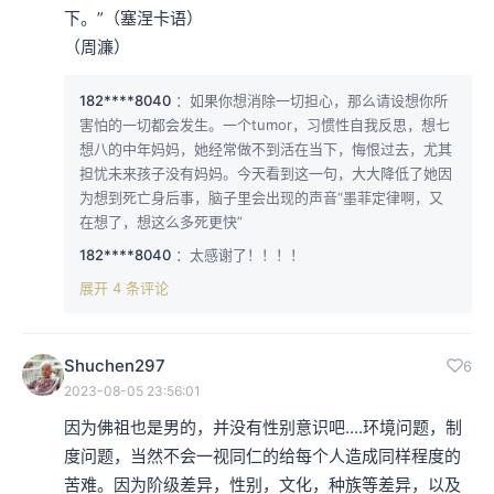
下。”（塞涅卡语）

（周濂）
182****8040
：如果你想消除一切担心，那么请设想你所
害怕的一切都会发生。一个tumor，习惯性自我反思，想七
想八的中年妈妈，她经常做不到活在当下，悔恨过去，尤其
担忧未来孩子没有妈妈。今天看到这一句，大大降低了她因
为想到死亡身后事，脑子里会出现的声音“墨菲定律啊，又
在想了，想这么多死更快”
182****8040
：太感谢了！！！！
展开 4 条评论
Shuchen297
6
2023-08-05 23:56:01
因为佛祖也是男的，并没有性别意识吧….环境问题，制
度问题，当然不会一视同仁的给每个人造成同样程度的
苦难。因为阶级差异，性别，文化，种族等差异，以及