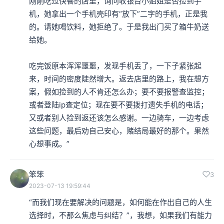
刚刚吃过快餐的店里，询问收银台小姐姐是否捡到手
机，她拿出一个手机壳印有“放下”二字的手机，正是我
的。请她喝饮料，她拒绝了。于是我出门买了箱牛奶送
给她。

吃完饭原本浑浑噩噩，发现手机丢了，一下子紧张起
来，时间的密度陡然增大。返去店里的路上，我在想方
案，假如捡到的人不肯还怎么办；要不要报警查监控；
或者登陆ip查定位；现在要不要拨打遗失手机的电话；
又或者别人捡到返还该怎么感谢。一边骑车，一边考虑
这些问题，最后劝自己安心，赌结局最好的那个。果然
心想事成。”
笨笨
3
2023-07-13 19:59:44
“而我们现在要解决的问题是，如何能在作出自己的人生
选择时，不那么焦虑与纠结？”，我想，如果我们有能力