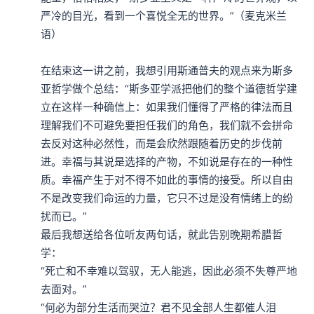
严冷的目光，看到一个喜悦全无的世界。”（麦克米兰
语）

在结束这一讲之前，我想引用斯通普夫的观点来为斯多
亚哲学做个总结：“斯多亚学派把他们的整个道德哲学建
立在这样一种确信上：如果我们懂得了严格的律法而且
理解我们不可避免要担任我们的角色，我们就不会拼命
去反对这种必然性，而是会欣然跟随着历史的步伐前
进。幸福与其说是选择的产物，不如说是存在的一种性
质。幸福产生于对不得不如此的事情的接受。所以自由
不是改变我们命运的力量，它只不过是没有情绪上的纷
扰而已。”

最后我想送给各位听友两句话，就此告别晚期希腊哲
学：

“死亡和不幸难以驾驭，无人能逃，因此必须不失尊严地
去面对。”

“何必为部分生活而哭泣？君不见全部人生都催人泪