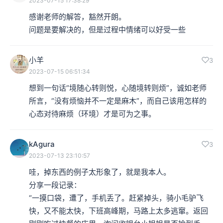
2023-07-15 17:38:29
感谢老师的解答，豁然开朗。

问题是要解决的，但是过程中情绪可以好受一些
小羊
3
2023-07-15 06:51:34
想到一句话“境随心转则悦，心随境转则烦”，诚如老师
所言，“没有烦恼并不一定是麻木”，而自己该用怎样的
心态对待麻烦（环境）才是可为之事。
kAgura
3
2023-07-13 23:10:57
哇，掉东西的例子太形象了，就是我本人。

分享一段记录：

“一摸口袋，遭了，手机丢了。赶紧掉头，骑小毛驴飞
快，又不能太快，下班高峰期，马路上太多逃窜。返回