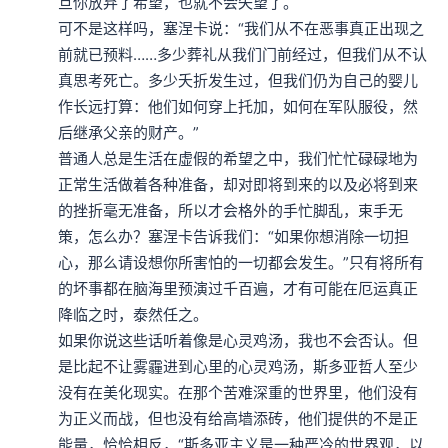
旦你放弃了希望，也就不会失望了。

可不是这样吗，塞涅卡说：“我们从不在恶事真正出现之
前就已预料……多少葬礼从我们门前经过，但我们从不认
真思考死亡。多少夭折发生过，但我们仍为自己的婴儿
作长远打算：他们如何穿上托加，如何在军队服役，然
后继承父亲的财产。”

普通人总是生活在虚假的希望之中，我们忙忙碌碌地为
正常生活做着各种准备，却对即将到来的以及必将到来
的挫折毫无准备，所以才会格外的手忙脚乱，束手无
策，怎么办？塞涅卡告诉我们：“如果你想消除一切担
心，那么请设想你所害怕的一切都会发生。”只有将所有
的坏事都在脑海里预演过千百遍，才有可能在厄运真正
降临之时，泰然任之。

如果你说这些话听着像是心灵鸡汤，我也不会否认。但
是比起不让雾霾进到心里的心灵鸡汤，斯多亚哲人至少
没有在美化现实。在那个苦难深重的世界里，他们没有
为正义而战，但也没有给高墙添砖，他们提供的不是正
能量，恰恰相反，“斯多亚主义是一种严冷的世界观，以