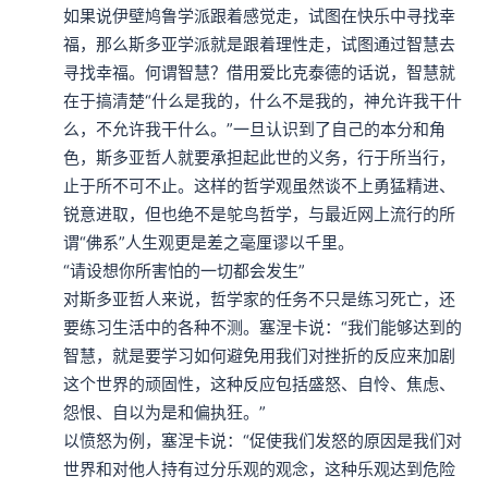
如果说伊壁鸠鲁学派跟着感觉走，试图在快乐中寻找幸
福，那么斯多亚学派就是跟着理性走，试图通过智慧去
寻找幸福。何谓智慧？借用爱比克泰德的话说，智慧就
在于搞清楚“什么是我的，什么不是我的，神允许我干什
么，不允许我干什么。”一旦认识到了自己的本分和角
色，斯多亚哲人就要承担起此世的义务，行于所当行，
止于所不可不止。这样的哲学观虽然谈不上勇猛精进、
锐意进取，但也绝不是鸵鸟哲学，与最近网上流行的所
谓“佛系”人生观更是差之毫厘谬以千里。

“请设想你所害怕的一切都会发生”

对斯多亚哲人来说，哲学家的任务不只是练习死亡，还
要练习生活中的各种不测。塞涅卡说：“我们能够达到的
智慧，就是要学习如何避免用我们对挫折的反应来加剧
这个世界的顽固性，这种反应包括盛怒、自怜、焦虑、
怨恨、自以为是和偏执狂。”

以愤怒为例，塞涅卡说：“促使我们发怒的原因是我们对
世界和对他人持有过分乐观的观念，这种乐观达到危险