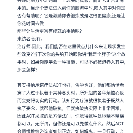
兴趣的地方不是判断一个念头的真假，而是它是否是有
用的。当那个想法进入到你的脑海中时,陷入其中对你是
否有帮助呢？它是激励你去锻炼或是吃得更健康,还是让
你花时间去做

那些让生活更富有成就的事情呢?

来访者:没有。

治疗师:因此，我们能否在这里做点儿什么来让现状发生
些改变?当下次你的头脑开始跟你讲“我是个胖子”这个故
事时，如果你能学会一种技能，可以不必被迫卷入其中,
那会怎样？

其实接纳承诺疗法ACT也好，佛学也好，他们都恰恰看
穿了人过于执着于某种念头时，所升起的各种烦恼心反
而会妨碍切实的行动。认知行为疗法就很执着于既然人
执了妄念，就帮他破执，但就执破执实际上非常困难，
因此ACT采取的是方便法门，你觉得这种处境糟不糟糕
都可以，无所谓，但你还是可以先做点什么。然后ACT
会慢慢教给咨询者如何正念，如何解离，一旦行动，亲