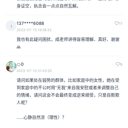
身证空，执念会一点点自然瓦解。
137****6088
11
1
2023-07-13 19:28:32
我也有此疑问困扰，成老师讲得容易理解、真好、谢谢
🙏
🍊0
9
2023-07-13 21:33:25
请问如果处在弱势的群体，比如家庭中的女性，她在受
到家庭中的不公时用“无我”来自我安慰或者来调整自己
的情绪，请问这会不会最终变成逆来顺受，只是自欺欺
人呢？

……心静自然凉（理性）？
