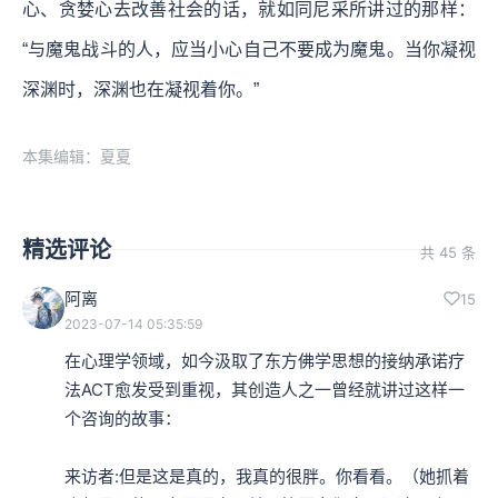
心、贪婪心去改善社会的话，就如同尼采所讲过的那样：
“与魔鬼战斗的人，应当小心自己不要成为魔鬼。当你凝视
深渊时，深渊也在凝视着你。”
本集编辑：夏夏
精选评论
共 45 条
阿离
15
2023-07-14 05:35:59
在心理学领域，如今汲取了东方佛学思想的接纳承诺疗
法ACT愈发受到重视，其创造人之一曾经就讲过这样一
个咨询的故事：

来访者:但是这是真的，我真的很胖。你看看。（她抓着