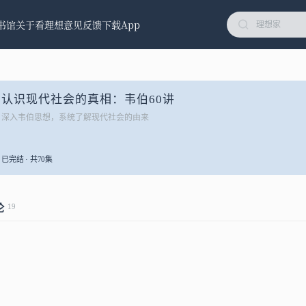
书馆
关于看理想
意见反馈
下载App
认识现代社会的真相：韦伯60讲
深入韦伯思想，系统了解现代社会的由来
已完结 · 共70集
19
论