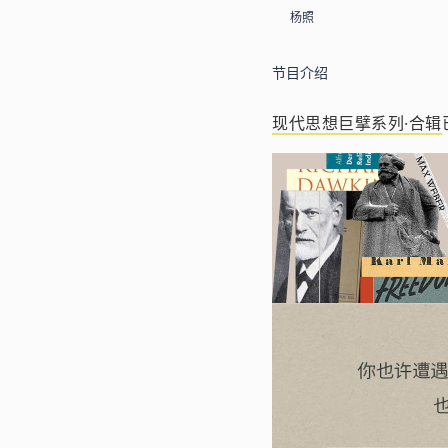
杨照
节目介绍
现代思想巨擘系列·合辑