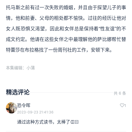
托马斯之前有过一次失败的婚姻，并且由于探望儿子的事
情，他和前妻、父母的相处都不愉快。过往的经历让他对
女人既恐惧又渴望，因此和女伴总是保持着“性友谊”的不
成文约定。他请在这些女伴之中最理解他的萨比娜帮忙替
特蕾莎在布拉格找了一份周刊社的工作，安顿下来。
本集编辑：小蒲
精选评论
共 6 条
恐令晖
1
2023-09-23 21:41:36
通过这种方式读书，太棒了👏🏻