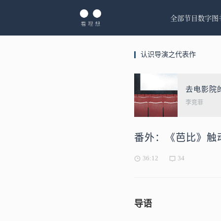
全部节目
数字图
认识导演之代表作
去电影院
李竞菲
番外：《芭比》触
36:12
34
导语