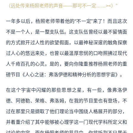
（远处传来杨照老师的声音——那可不一定……><）”
一年多以后，杨照老师带着他的“不一定”来了！而且这次
不是一个人，是一整支队伍。这支队伍曾经以最不留情面
的方式掀开过人性的欲望假面，以最神秘深邃的触角探察
过人心的悠远来处，也曾以最温厚悲悯的口吻照拂过现代
人千疮百孔的心灵。是的，要向你隆重推荐杨照老师的重
磅节目《人心之谜：弗洛伊德和精神分析的思想宇宙》。
在这个宇宙中闪耀的那些思想之星，有一些，像弗洛伊
德、阿德勒、荣格、弗洛姆，在我的节目里也有登场，不
过在那里只是撷取了他们理论当中围绕人格展开的部分，
并着重介绍了其中能够被心理学这一门现代学科所定义和
讨论的内容。而在杨照老师的节目中，你将听到不只属于