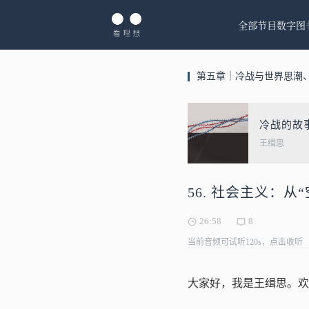
全部节目
数字图
第五章｜冷战与世界思潮
冷战的故
王缉思
56. 社会主义：
26:58
8
当前音频可试听120s，点击收听
大家好，我是王缉思。欢