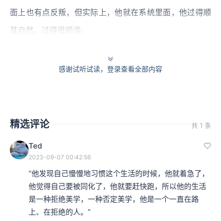
面上也有点反叛，但实际上，他就在系统里面，他过得顺
其自然，过得很顺滑。
而萨比娜她最大的特点是什么呢？反叛。她不是忠诚于这
感谢试听试读，登录查看全部内容
个机器，而是背叛它。
作为萨比娜来说，她上大学，去布拉格，学画画，她心里
觉得很宽慰，因为可以脱离家庭的控制。她小时候才14岁
精选评论
共 1 条
爱上一个同龄的男孩，她父亲吓坏了，萨比娜的父亲就把
Ted
她关了一年，不让她单独出去跑，有一次父亲拿出一些毕
2023-09-07 00:42:56
加索画的复制品给萨比娜看，他会嘲笑那些画。
“他发现自己慢慢地习惯这个生活的时候，他就着急了，
他觉得自己要被同化了，他就要赶快跑，所以他的生活
是一种拒绝美学，一种否定美学，他是一个一直在路
本集编辑：骤雨
上、在拒绝的人。”