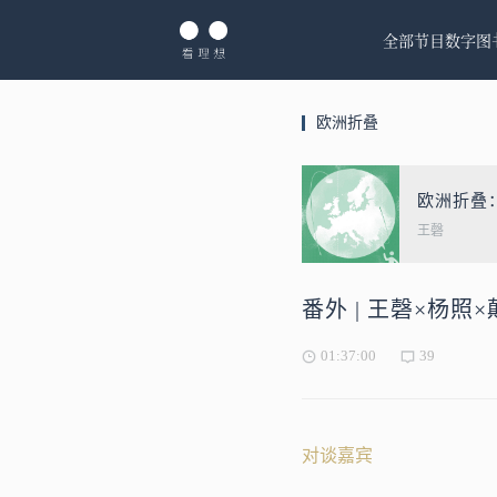
全部节目
数字图
欧洲折叠
欧洲折叠
王磬
番外 | 王磬×杨
01:37:00
39
对谈嘉宾