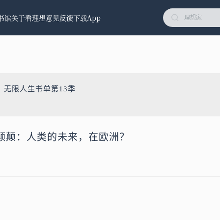
书馆
关于看理想
意见反馈
下载App
：无限人生书单第13季
照×颠颠：人类的未来，在欧洲？