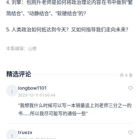
4. 刘擎：包刚升老师是如何将政治理论内容在书中做到“繁
简结合”、“动静结合”、“软硬结合”的？
5. 人类政治如何抵达到今天？又如何指导我们走向未来？
本集编辑：山楂
精选评论
共 4 条
longbow1101
l
2023-12-11 01:50:44
“我想我什么时候可以写一本销量追上刘老师三分之一的
书……所以我尽可能写的通俗一些”
truezx
t