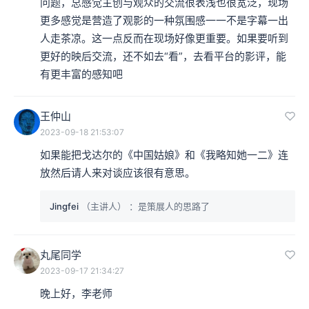
问题，总感觉主创与观众的交流很表浅也很宽泛，现场
更多感觉是营造了观影的一种氛围感一一不是字幕一出
人走茶凉。这一点反而在现场好像更重要。如果要听到
更好的映后交流，还不如去“看”，去看平台的影评，能
有更丰富的感知吧
王仲山
2023-09-18 21:53:07
如果能把戈达尔的《中国姑娘》和《我略知她一二》连
放然后请人来对谈应该很有意思。
Jingfei
（主讲人）
：是策展人的思路了
丸尾同学
2023-09-17 21:34:27
晚上好，李老师