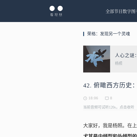
全部节目
数字图
荣格：发现另一个灵魂
人心之谜
杨照
42. 俯瞰西方历
18:06
8
当前音频可试听120s，点击收听
大家好，我是杨照。在上
尤其是内倾型和外倾型的