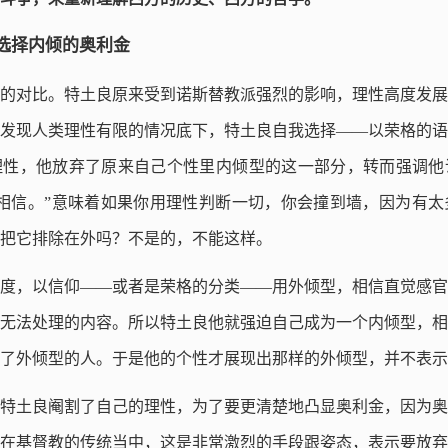
选择内倾的奥利金
的对比。特土良原来受到诺斯替教派强烈的影响，理性高度发展
发现人类理性有限的情况底下，特土良自我选择——以荣格的语
理性，他放弃了原来自己个性里内倾型的这一部分，转而强调他
相信。”意味着如果你用理性判断一切，你会撞到墙，因为有太
把它排除在外吗？不是的，不能这样。
度，以信仰——或者是荣格的分类——用外倾型，相信直觉感官
无法处理的内容。所以特土良他就强迫自己成为一个内倾型，相
了外倾型的人。于是他的个性才展现出那样的外倾型，并不表示
特土良阉割了自己的理性，为了要更清楚地凸显奥利金，因为奥
在基督教的传统当中，这是非常激烈的手段跟姿态，表示要放弃